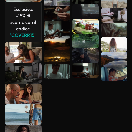
più
Esclusivo:
-15% di
sconto con il
codice
"COVERR15"