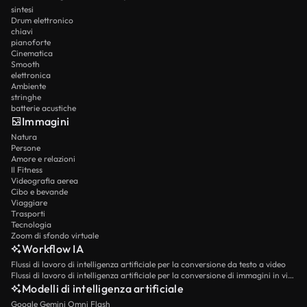
sintesi
Drum elettronico
chiavi
pianoforte
Cinematica
Smooth
elettronica
Ambiente
stringhe
batterie acustiche
Immagini
Natura
Persone
Amore e relazioni
Il Fitness
Videografia aerea
Cibo e bevande
Viaggiare
Trasporti
Tecnologia
Zoom di sfondo virtuale
Workflow IA
Flussi di lavoro di intelligenza artificiale per la conversione da testo a video
Flussi di lavoro di intelligenza artificiale per la conversione di immagini in video
Modelli di intelligenza artificiale
Google Gemini Omni Flash