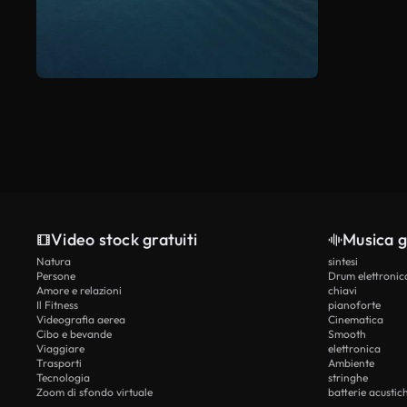
Video stock gratuiti
Musica g
Natura
sintesi
Persone
Drum elettronic
Amore e relazioni
chiavi
Il Fitness
pianoforte
Videografia aerea
Cinematica
Cibo e bevande
Smooth
Viaggiare
elettronica
Trasporti
Ambiente
Tecnologia
stringhe
Zoom di sfondo virtuale
batterie acustic