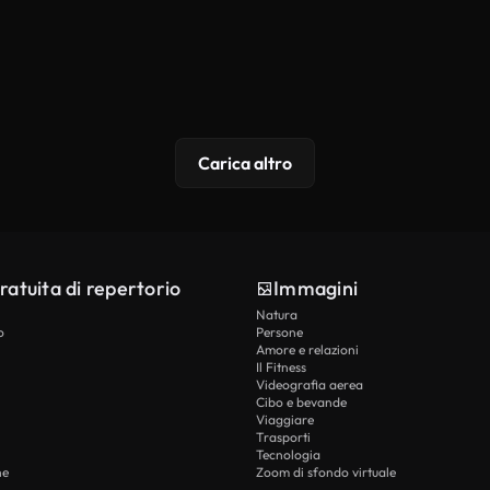
Carica altro
ratuita di repertorio
Immagini
Natura
o
Persone
Amore e relazioni
Il Fitness
Videografia aerea
Cibo e bevande
Viaggiare
Trasporti
Tecnologia
he
Zoom di sfondo virtuale