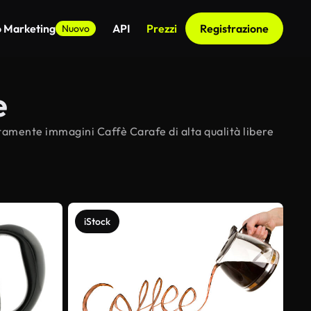
o Marketing
API
Prezzi
Registrazione
Nuovo
e
itamente immagini Caffè Carafe di alta qualità libere
iStock