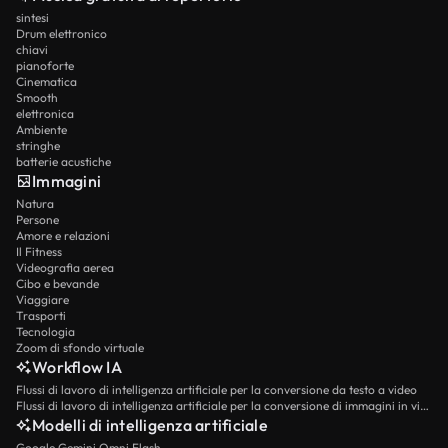
sintesi
Drum elettronico
chiavi
pianoforte
Cinematica
Smooth
elettronica
Ambiente
stringhe
batterie acustiche
Immagini
Natura
Persone
Amore e relazioni
Il Fitness
Videografia aerea
Cibo e bevande
Viaggiare
Trasporti
Tecnologia
Zoom di sfondo virtuale
Workflow IA
Flussi di lavoro di intelligenza artificiale per la conversione da testo a video
Flussi di lavoro di intelligenza artificiale per la conversione di immagini in video
Modelli di intelligenza artificiale
Google Gemini Omni Flash