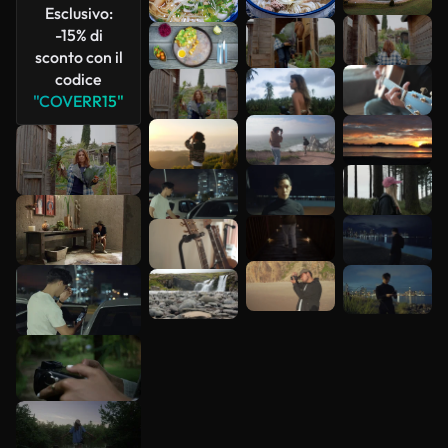
Esclusivo:
Scopri di
-15% di
più
sconto con il
codice
"COVERR15"