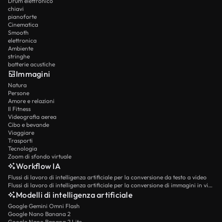
Drum elettronico
chiavi
pianoforte
Cinematica
Smooth
elettronica
Ambiente
stringhe
batterie acustiche
Immagini
Natura
Persone
Amore e relazioni
Il Fitness
Videografia aerea
Cibo e bevande
Viaggiare
Trasporti
Tecnologia
Zoom di sfondo virtuale
Workflow IA
Flussi di lavoro di intelligenza artificiale per la conversione da testo a video
Flussi di lavoro di intelligenza artificiale per la conversione di immagini in video
Modelli di intelligenza artificiale
Google Gemini Omni Flash
Google Nano Banana 2
Google Nano Banana 2 Lite