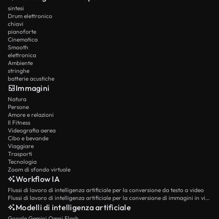
sintesi
Drum elettronico
chiavi
pianoforte
Cinematica
Smooth
elettronica
Ambiente
stringhe
batterie acustiche
Immagini
Natura
Persone
Amore e relazioni
Il Fitness
Videografia aerea
Cibo e bevande
Viaggiare
Trasporti
Tecnologia
Zoom di sfondo virtuale
Workflow IA
Flussi di lavoro di intelligenza artificiale per la conversione da testo a video
Flussi di lavoro di intelligenza artificiale per la conversione di immagini in video
Modelli di intelligenza artificiale
Google Gemini Omni Flash