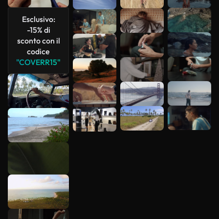
più
Esclusivo:
-15% di
sconto con il
codice
"COVERR15"