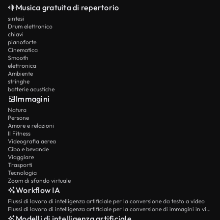
Musica gratuita di repertorio
sintesi
Drum elettronico
chiavi
pianoforte
Cinematica
Smooth
elettronica
Ambiente
stringhe
batterie acustiche
Immagini
Natura
Persone
Amore e relazioni
Il Fitness
Videografia aerea
Cibo e bevande
Viaggiare
Trasporti
Tecnologia
Zoom di sfondo virtuale
Workflow IA
Flussi di lavoro di intelligenza artificiale per la conversione da testo a video
Flussi di lavoro di intelligenza artificiale per la conversione di immagini in video
Modelli di intelligenza artificiale