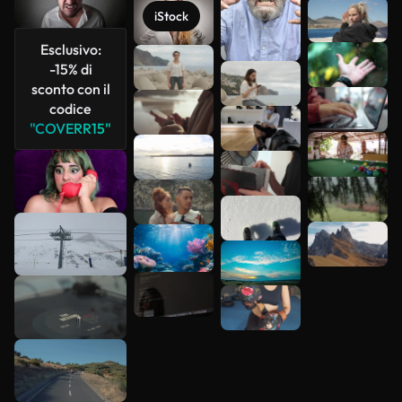
Scopri di
iStock
più
Esclusivo:
-15% di
sconto con il
codice
"COVERR15"