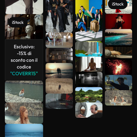
iStock
Scopri di
iStock
più
Esclusivo:
-15% di
sconto con il
codice
"COVERR15"