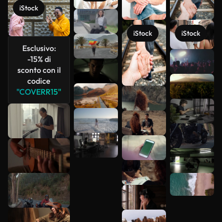
iStock
iStock
iStock
Esclusivo:
Scopri di
-15% di
più
sconto con il
codice
"COVERR15"