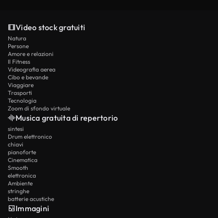
Video stock gratuiti
Natura
Persone
Amore e relazioni
Il Fitness
Videografia aerea
Cibo e bevande
Viaggiare
Trasporti
Tecnologia
Zoom di sfondo virtuale
Musica gratuita di repertorio
sintesi
Drum elettronico
chiavi
pianoforte
Cinematica
Smooth
elettronica
Ambiente
stringhe
batterie acustiche
Immagini