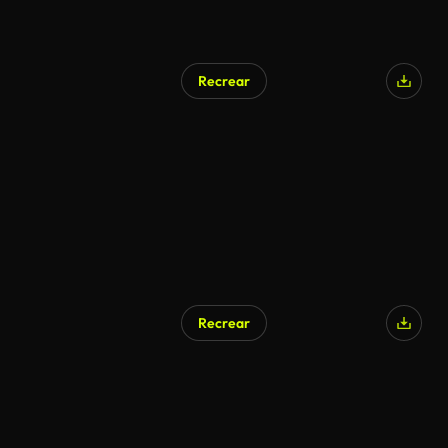
Recrear
Recrear