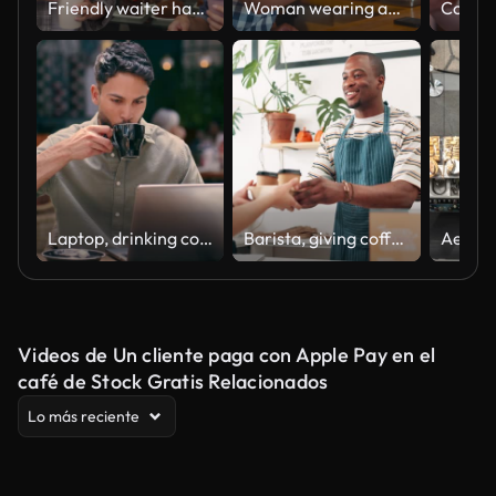
Friendly waiter handing a take out order to female friends at a bakery
Woman wearing apron behind counter taking contactless card payment from customer in coffee shop or cafe - shot in slow motion
Laptop, drinking coffee and man at cafe for typing email, online blog or remote work. Computer, freelance restaurant and serious copywriter writing article, reading or research on internet at shop
Barista, giving coffee cup and customer service at cafe counter with thank you, hospitality and takeaway. Happy face of cashier, people or waiter with espresso or latte order at a small business cafe
Videos de Un cliente paga con Apple Pay en el
café de Stock Gratis Relacionados
Lo más reciente