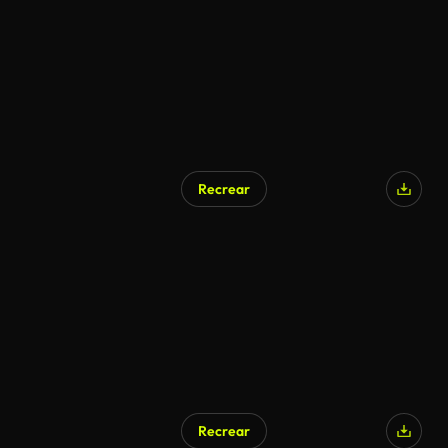
Recrear
Generado por IA
Recrear