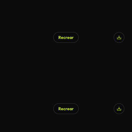
Recrear
Recrear