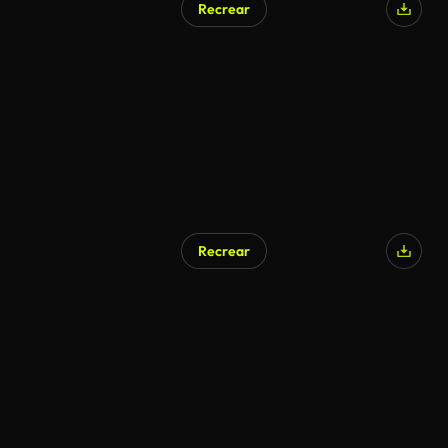
Recrear
Recrear