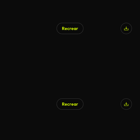
Recrear
Recrear