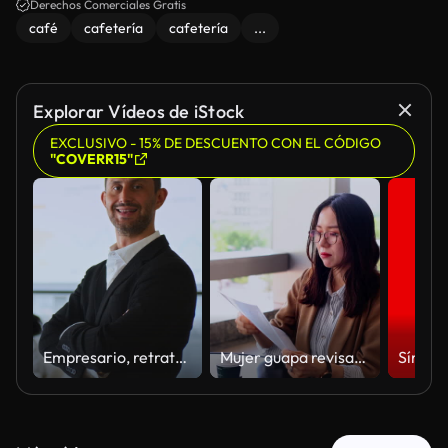
Derechos Comerciales Gratis
café
cafetería
cafetería
...
Explorar Vídeos de iStock
EXCLUSIVO - 15% DE DESCUENTO CON EL CÓDIGO
"COVERR15"
Empresario, retrato y brazos cruzados de persona en restaurante para su carrera, liderazgo y gestión. Profesional, sonriente y hombre con confianza
Mujer guapa revisando documentos en una cafetería