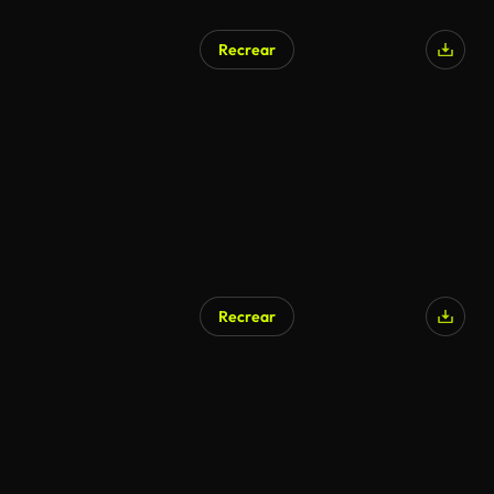
Recrear
Recrear