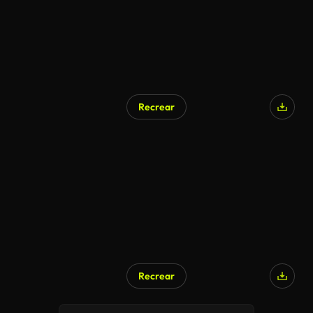
Recrear
Recrear