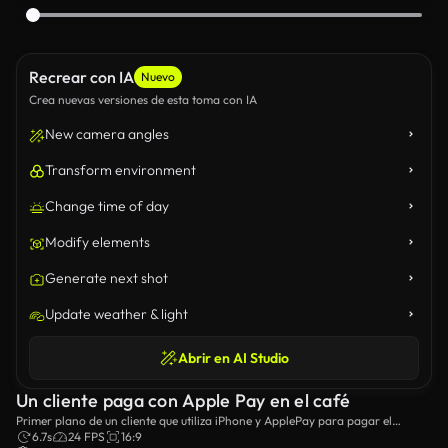
Recrear con IA
Nuevo
Crea nuevas versiones de esta toma con IA
New camera angles
Transform environment
Change time of day
Modify elements
Generate next shot
Update weather & light
Abrir en AI Studio
Un cliente paga con Apple Pay en el café
Primer plano de un cliente que utiliza iPhone y ApplePay para pagar el
pedido.
6.7s
24 FPS
16:9