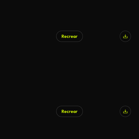
Recrear
Recrear