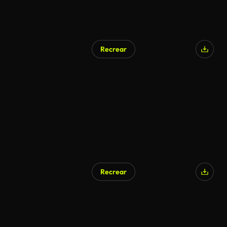
Recrear
Recrear