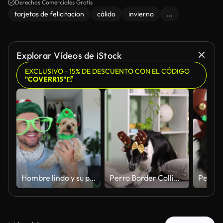
Derechos Comerciales Gratis
tarjetas de felicitacion
cálido
invierno
...
Explorar Vídeos de iStock
EXCLUSIVO - 15% DE DESCUENTO CON EL CÓDIGO
"COVERR15"
Hombre lindo y su perro durante la Navidad
Perro Border Collie mono con cinta navideña tumbado en la almohada dentro de casa. Cámara avanzando