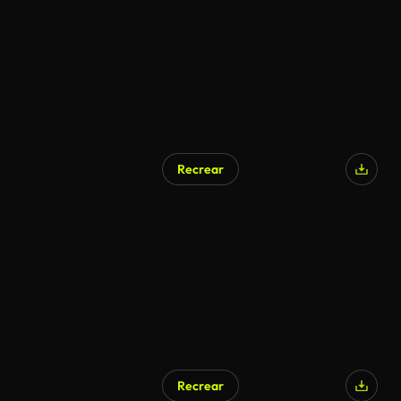
Recrear
Generado por IA
Recrear