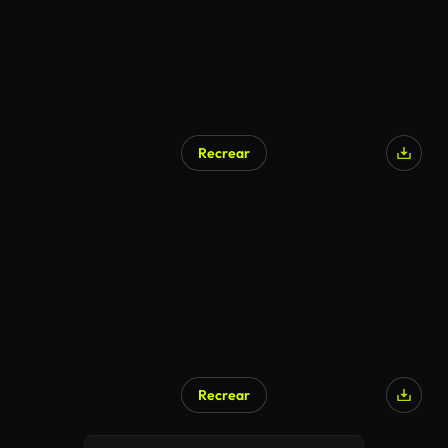
Recrear
Recrear