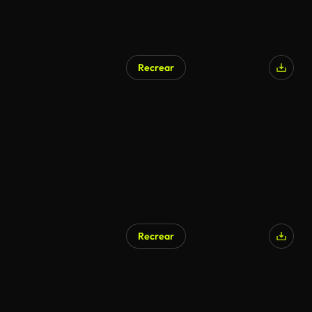
Recrear
Recrear