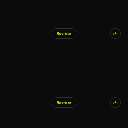
Recrear
Recrear