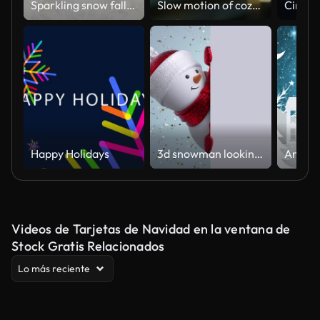
Sparkling snow falling. Beautiful gold Christmas
Slow motion of cozy living room with fireplace, lights and decorated Christmas tree viewed from snowy window.
Happy Holidays
3d snowman looking out the corner, holding blank banner, blinking and smiling. Gold confetti falling. Happy New Year. Merry Christmas animated greeting card. Winter holiday background. 1920x1080 hd
Videos de Tarjetas de Navidad en la ventana de
Stock Gratis Relacionados
Lo más reciente