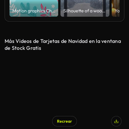
Motion graphics Christmas frame with poinsettia, Christmas tree branches, mistletoe on a blue background. 4K animation
Silhouette of a wooden window overlooking the winter forest. Beautiful winter landscape with falling snow.
Más Videos de Tarjetas de Navidad en la ventana
de Stock Gratis
Recrear