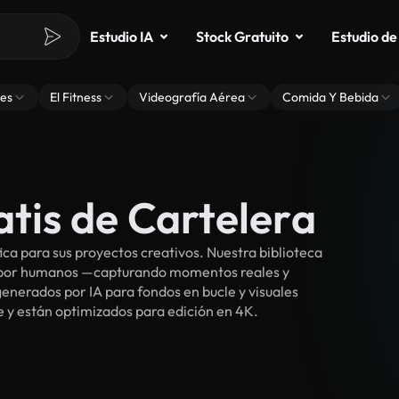
Estudio IA
Stock Gratuito
Estudio de
es
El Fitness
Videografía Aérea
Comida Y Bebida
atis de Cartelera
a para sus proyectos creativos. Nuestra biblioteca
s por humanos —capturando momentos reales y
enerados por IA para fondos en bucle y visuales
ee y están optimizados para edición en 4K.