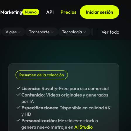
 Marketing
API
Precios
Iniciar sesión
Nuevo
Ver todo
Viajes
Transporte
Tecnología
Zoom De Fondo Virt
Resumen de la colección
Licencia:
Royalty-Free para uso comercial
Contenido:
Vídeos originales y generados
por IA
Especificaciones:
Disponible en calidad 4K
y HD
Personalización:
Mezcla este stock o
genera nuevo metraje en
AI Studio