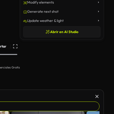
Modify elements
Generate next shot
Update weather & light
Abrir en AI Studio
rtar
rciales Gratis