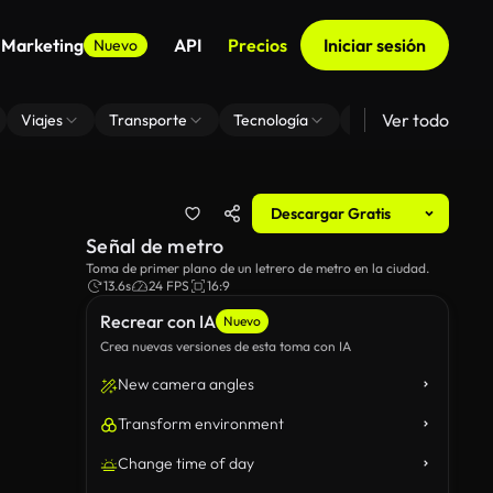
 Marketing
API
Precios
Iniciar sesión
Nuevo
Ver todo
Viajes
Transporte
Tecnología
Zoom De Fondo Virt
Descargar Gratis
Señal de metro
Toma de primer plano de un letrero de metro en la ciudad.
13.6s
24 FPS
16:9
Recrear con IA
Nuevo
Crea nuevas versiones de esta toma con IA
New camera angles
Transform environment
Change time of day