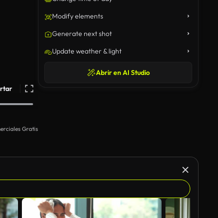
Modify elements
Generate next shot
Update weather & light
Abrir en AI Studio
rtar
rciales Gratis