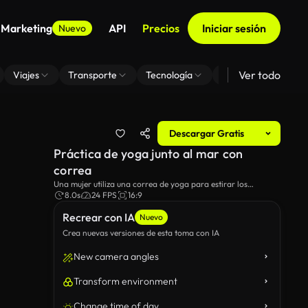
 Marketing
API
Precios
Iniciar sesión
Nuevo
Ver todo
Viajes
Transporte
Tecnología
Zoom De Fondo Virt
Descargar Gratis
Práctica de yoga junto al mar con
correa
Una mujer utiliza una correa de yoga para estirar los
isquiotibiales durante una sesión de yoga frente a la playa.
8.0s
24 FPS
16:9
Recrear con IA
Nuevo
Crea nuevas versiones de esta toma con IA
New camera angles
Transform environment
Change time of day