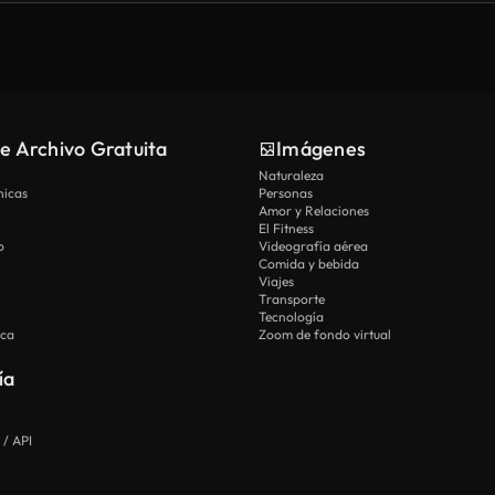
e Archivo Gratuita
Imágenes
Naturaleza
nicas
Personas
Amor y Relaciones
El Fitness
o
Videografía aérea
Comida y bebida
Viajes
Transporte
Tecnología
ica
Zoom de fondo virtual
ía
 / API