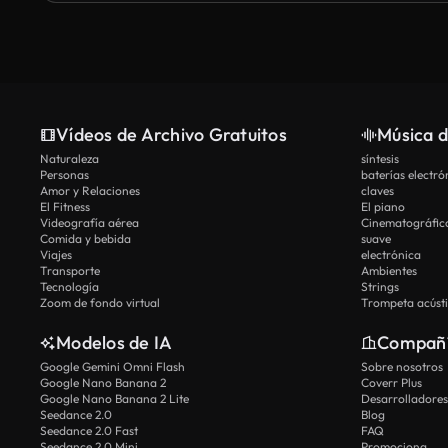
Vídeos de Archivo Gratuitos
Música d
Naturaleza
síntesis
Personas
baterías electró
Amor y Relaciones
claves
El Fitness
El piano
Videografía aérea
Cinematográfic
Comida y bebida
suave
Viajes
electrónica
Transporte
Ambientes
Tecnología
Strings
Zoom de fondo virtual
Trompeta acúst
Modelos de IA
Compañ
Google Gemini Omni Flash
Sobre nosotros
Google Nano Banana 2
Coverr Plus
Google Nano Banana 2 Lite
Desarrolladores
Seedance 2.0
Blog
Seedance 2.0 Fast
FAQ
Seedance 2.0 Mini
Promociona