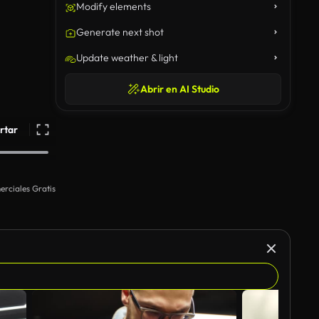
Modify elements
Generate next shot
Update weather & light
Abrir en AI Studio
rtar
rciales Gratis