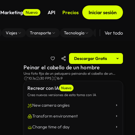
 Marketing
API
Precios
Iniciar sesión
Nuevo
Ver todo
Viajes
Transporte
Tecnología
Zoom De Fondo Virt
Descargar Gratis
Peinar el cabello de un hombre
Una foto fija de un peluquero peinando el cabello de un
hombre, en la barbería.
10.1s
30 FPS
16:9
Recrear con IA
Nuevo
Crea nuevas versiones de esta toma con IA
New camera angles
Transform environment
Change time of day