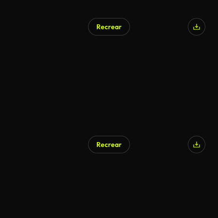
Recrear
Recrear