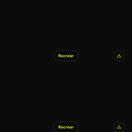
Recrear
Generado por IA
Recrear