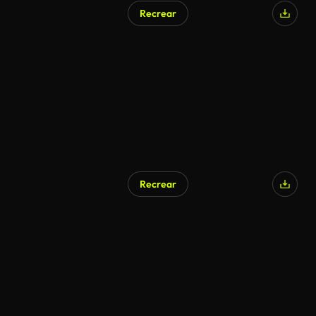
Recrear
Recrear