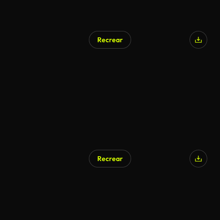
Recrear
Recrear