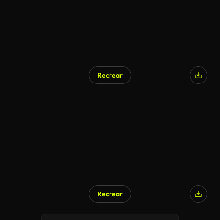
Recrear
Recrear