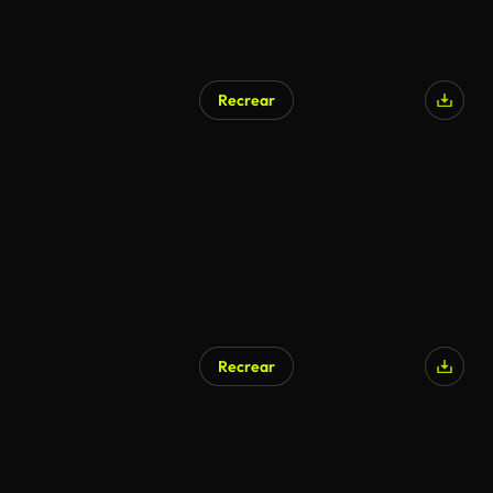
Recrear
Recrear