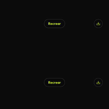
Recrear
Recrear