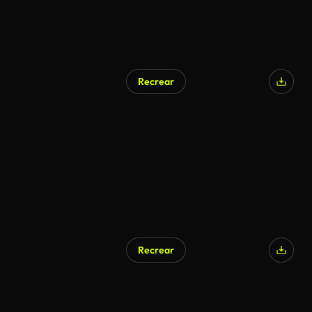
Recrear
Recrear