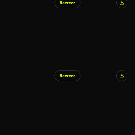
Recrear
Recrear