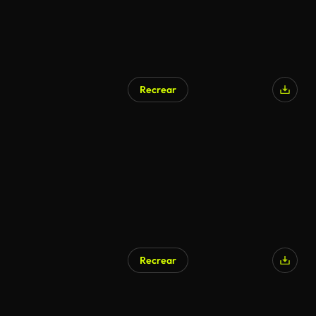
Recrear
Recrear