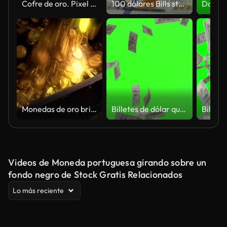
Cofre de oro. Pixel art. Estilo de juego retro. Animación en bucle sobre fondo de pantalla negra. Resolución 4K.
100 dólares Bills stock Antecedentes
Monedas de oro brillante verter en el escenario de fantasía del pecho
Billetes de dólar que caen en pantalla verde o clave de color, lluvia de video de acciones de dinero sobre fondo de croma de pantalla verde
Videos de Moneda portuguesa girando sobre un
fondo negro de Stock Gratis Relacionados
Lo más reciente