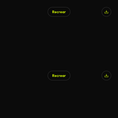
Recrear
Recrear