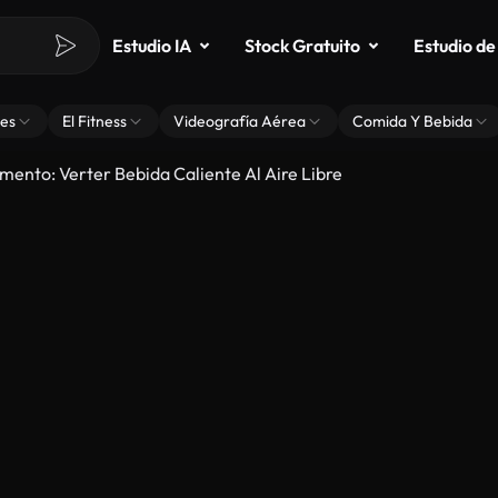
Estudio IA
Stock Gratuito
Estudio de
es
El Fitness
Videografía Aérea
Comida Y Bebida
nto: Verter Bebida Caliente Al Aire Libre