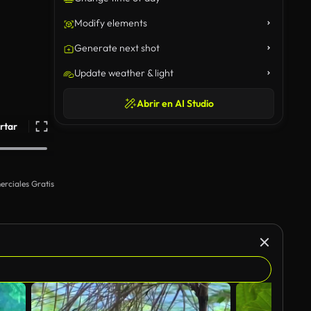
Modify elements
Generate next shot
Update weather & light
Abrir en AI Studio
rtar
rciales Gratis