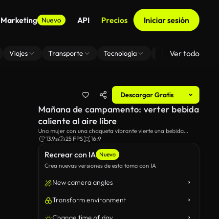
 Marketing
API
Precios
Iniciar sesión
Nuevo
Ver todo
Viajes
Transporte
Tecnología
Zoom De Fondo Virt
Descargar Gratis
Mañana de campamento: verter bebida
caliente al aire libre
Una mujer con una chaqueta vibrante vierte una bebida
humeante de un matraz mientras está sentada en una mesa
13.9s
25 FPS
16:9
de picnic de madera en un bosque.
Recrear con IA
Nuevo
Crea nuevas versiones de esta toma con IA
New camera angles
Transform environment
Change time of day