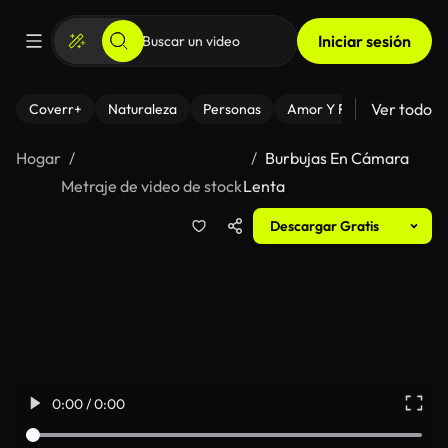
Iniciar sesión
Ver todo
Coverr+
Naturaleza
Personas
Amor Y Relaciones
El
Hogar
Burbujas En Cámara
Metraje de video de stock
Lenta
Descargar Gratis
0:00 / 0:00