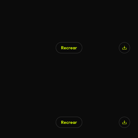
Recrear
Recrear