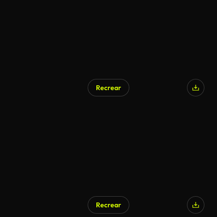
Recrear
Recrear