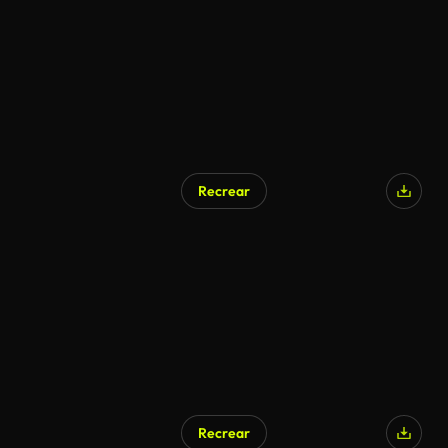
Recrear
Recrear