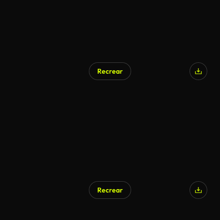
Recrear
Recrear