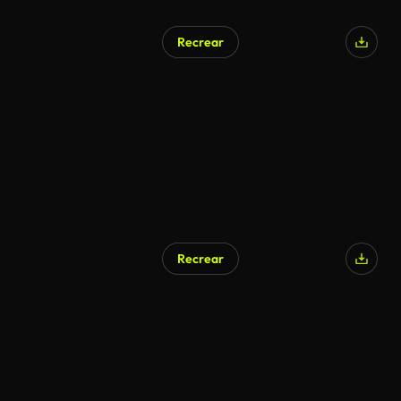
Recrear
Generado por IA
Recrear