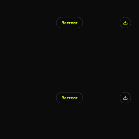
Recrear
Recrear