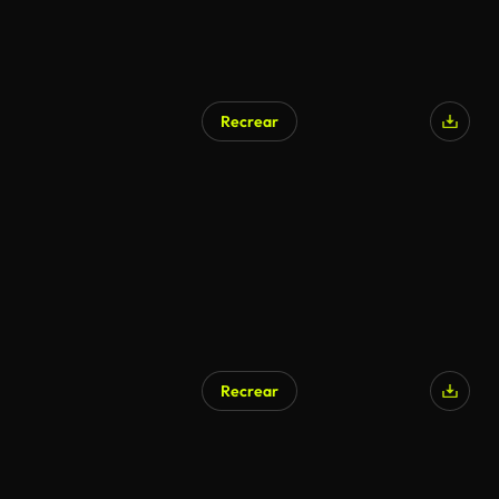
Recrear
Recrear