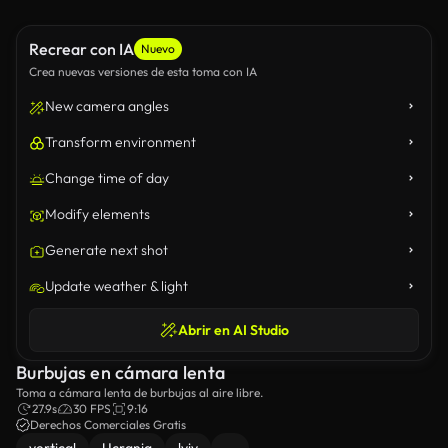
Recrear con IA
Nuevo
Crea nuevas versiones de esta toma con IA
New camera angles
Transform environment
Change time of day
Modify elements
Generate next shot
Update weather & light
Abrir en AI Studio
Burbujas en cámara lenta
Toma a cámara lenta de burbujas al aire libre.
27.9s
30 FPS
9:16
Derechos Comerciales Gratis