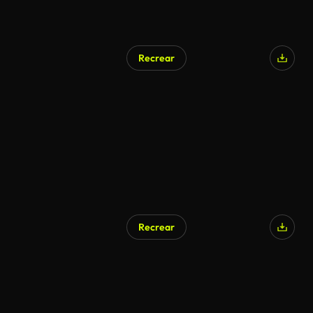
Recrear
Recrear