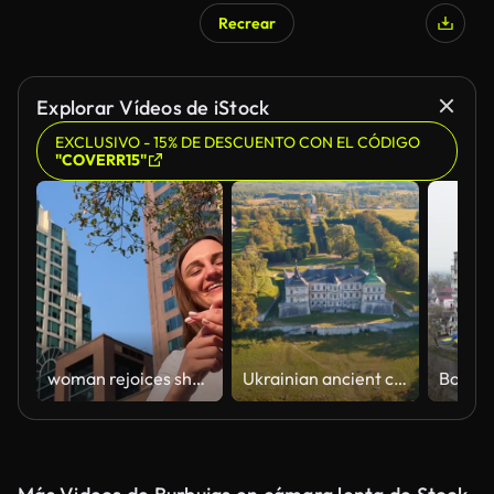
Recrear
Explorar Vídeos de iStock
EXCLUSIVO - 15% DE DESCUENTO CON EL CÓDIGO
"COVERR15"
woman rejoices she shows flag coat of arms of Ukraine Victory joy smile on girl embroidered shirt Ukrainian national emblem vyshyvanka refugees home against backdrop of skyscrapers in Vancouver
Ukrainian ancient castle Pidhirtsi. Footage from a bird's eye view. Filmed in UHD 4k video.