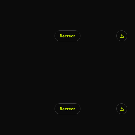
Recrear
Recrear