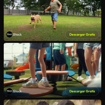
iStock
Descargar Gratis
iStock
Descargar Gratis