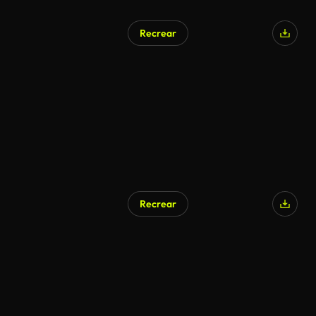
Recrear
Recrear