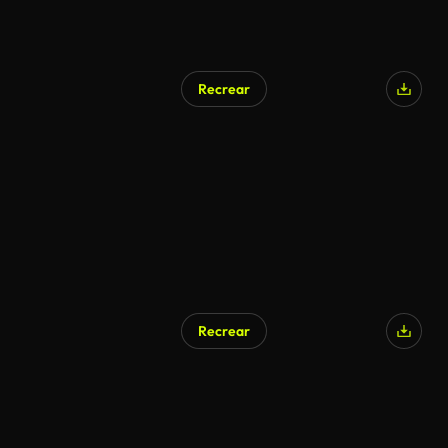
Recrear
Recrear