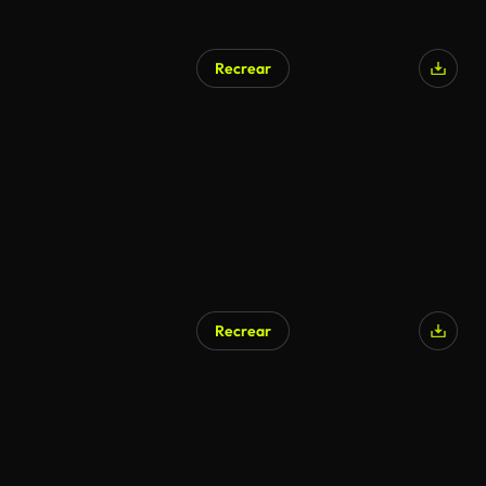
Recrear
Recrear