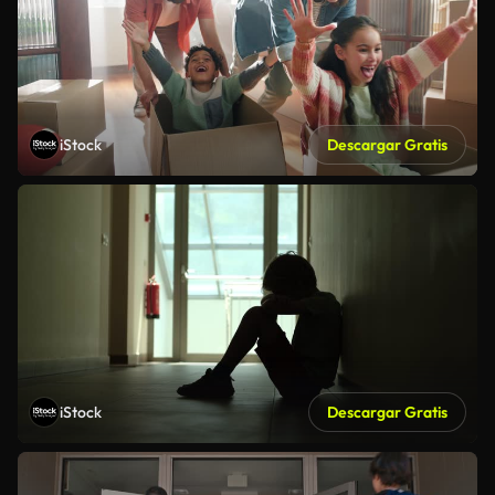
iStock
Descargar Gratis
iStock
Descargar Gratis