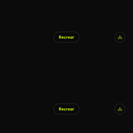
Recrear
Recrear