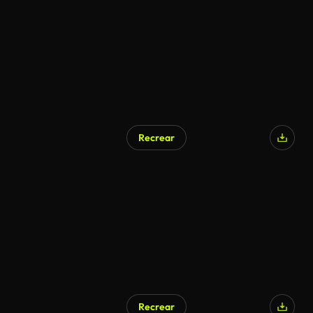
Recrear
Recrear