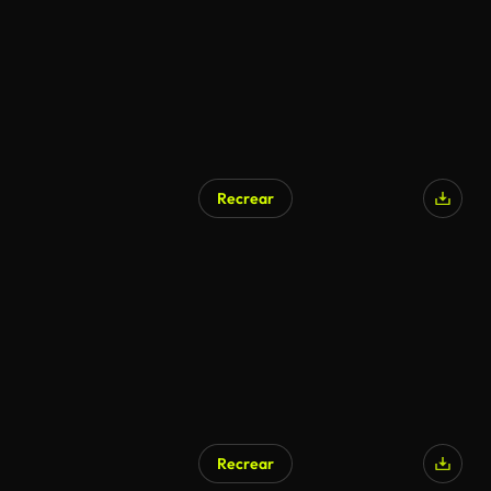
Recrear
Recrear