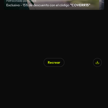
Patrocinado por iStock
Exclusivo - 15% de descuento con el código
"COVERR15"
Recrear