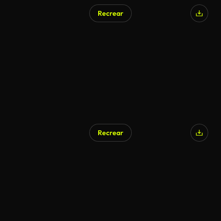
Recrear
Recrear