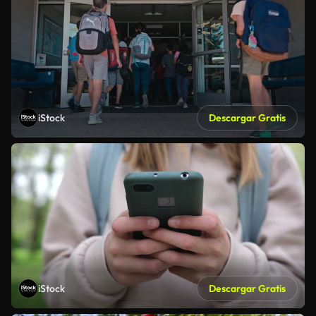
iStock
Descargar Gratis
iStock
Descargar Gratis