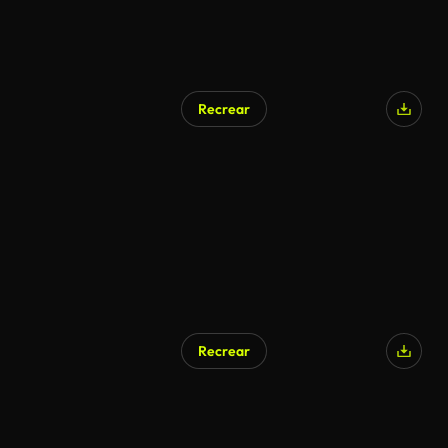
Recrear
Recrear