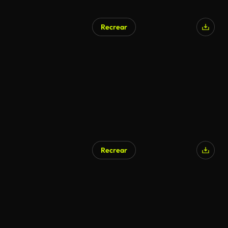
Recrear
Recrear