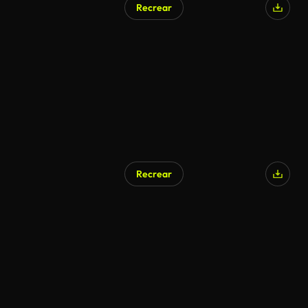
Recrear
Recrear