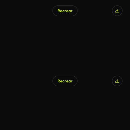
Recrear
Recrear