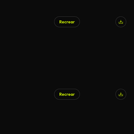
Recrear
Recrear