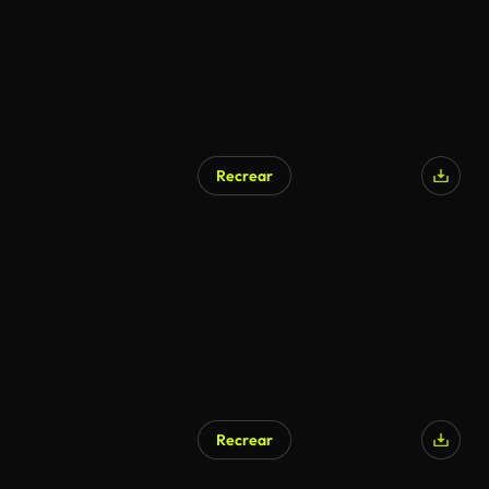
Recrear
Recrear