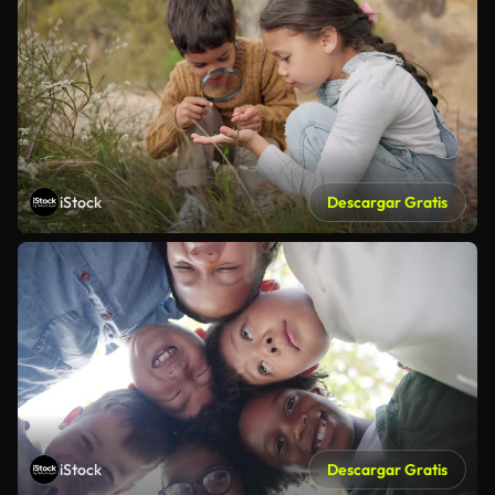
iStock
Descargar Gratis
iStock
Descargar Gratis