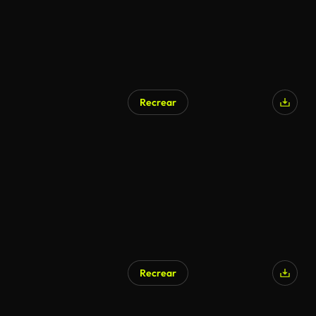
Recrear
Recrear