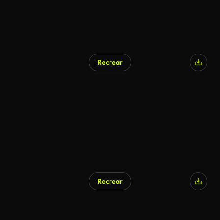
Recrear
Generado por IA
Recrear