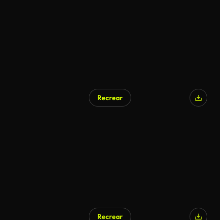
Recrear
Recrear