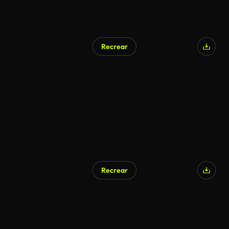
Recrear
Generado por IA
Recrear