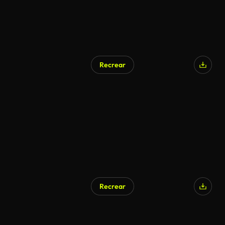
Recrear
Recrear