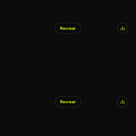
Recrear
Recrear