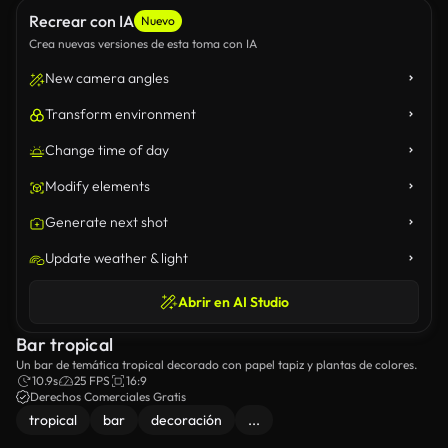
Recrear con IA
Nuevo
Crea nuevas versiones de esta toma con IA
New camera angles
Transform environment
Change time of day
Modify elements
Generate next shot
Update weather & light
Abrir en AI Studio
Bar tropical
Un bar de temática tropical decorado con papel tapiz y plantas de colores.
10.9s
25 FPS
16:9
Derechos Comerciales Gratis
tropical
bar
decoración
...