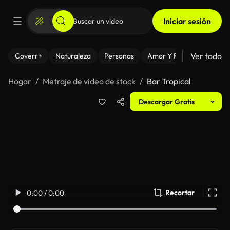
Iniciar sesión
Ver todo
Coverr+
Naturaleza
Personas
Amor Y Relaciones
El
Hogar
Metraje de video de stock
Bar Tropical
Descargar Gratis
Recortar
0:00 / 0:00