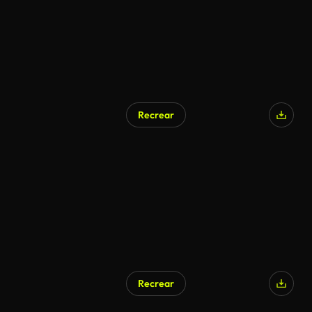
Recrear
Recrear