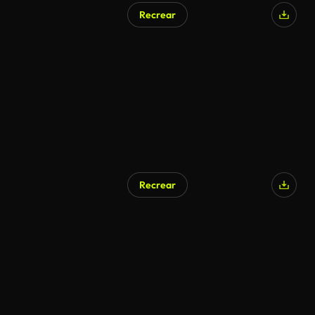
Recrear
Recrear