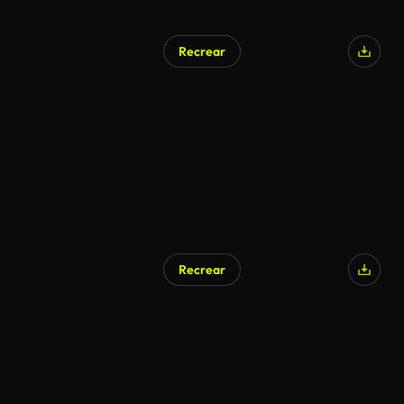
Recrear
Recrear