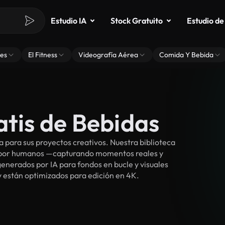
Estudio IA
Stock Gratuito
Estudio de
es
El Fitness
Videografía Aérea
Comida Y Bebida
atis de Bebidas
para sus proyectos creativos. Nuestra biblioteca
s por humanos —capturando momentos reales y
enerados por IA para fondos en bucle y visuales
 y están optimizados para edición en 4K.