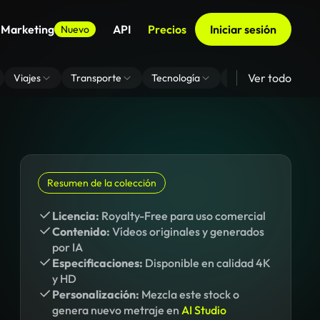
 Marketing
API
Precios
Iniciar sesión
Nuevo
Ver todo
Viajes
Transporte
Tecnología
Zoom De Fondo Virt
Resumen de la colección
Licencia:
Royalty-Free para uso comercial
Contenido:
Vídeos originales y generados
por IA
Especificaciones:
Disponible en calidad 4K
y HD
Personalización:
Mezcla este stock o
genera nuevo metraje en
AI Studio