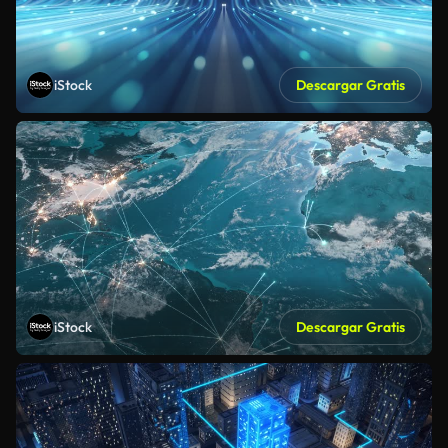
iStock
Descargar Gratis
iStock
Descargar Gratis