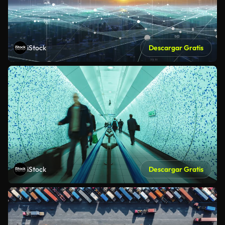
iStock
Descargar Gratis
iStock
Descargar Gratis