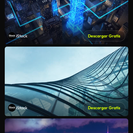
iStock
Descargar Gratis
iStock
Descargar Gratis