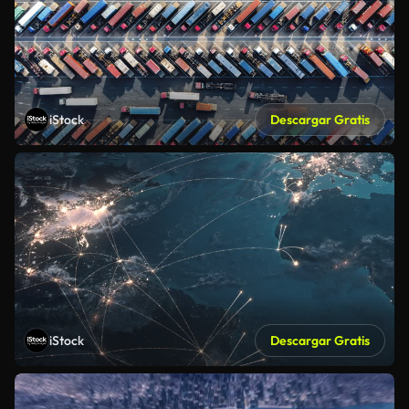
iStock
Descargar Gratis
iStock
Descargar Gratis