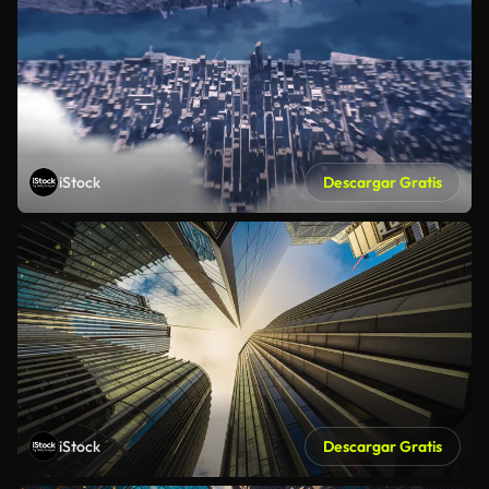
iStock
Descargar Gratis
iStock
Descargar Gratis