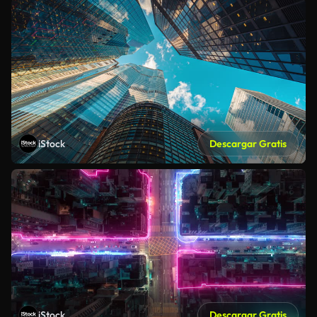
iStock
Descargar Gratis
iStock
Descargar Gratis