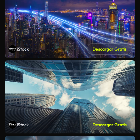
iStock
Descargar Gratis
iStock
Descargar Gratis