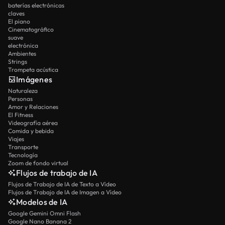
baterías electrónicas
claves
El piano
Cinematográfico
suave
electrónica
Ambientes
Strings
Trompeta acústica
Imágenes
Naturaleza
Personas
Amor y Relaciones
El Fitness
Videografía aérea
Comida y bebida
Viajes
Transporte
Tecnología
Zoom de fondo virtual
Flujos de trabajo de IA
Flujos de Trabajo de IA de Texto a Vídeo
Flujos de Trabajo de IA de Imagen a Vídeo
Modelos de IA
Google Gemini Omni Flash
Google Nano Banana 2