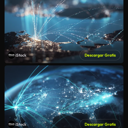
iStock
Descargar Gratis
iStock
Descargar Gratis