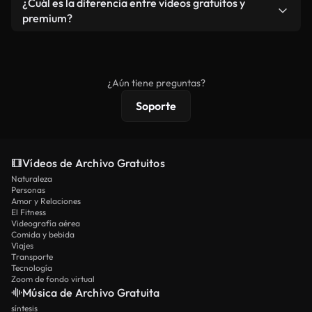
¿Cuál es la diferencia entre videos gratuitos y
vídeos. Solo asegúrese de que el producto final no
premium?
se redistribuya como metraje de stock básico.
Los vídeos royalty-free incluyen derechos
comerciales estándar; el contenido premium
ofrece metraje exclusivo, resolución 4K y
¿Aún tiene preguntas?
protecciones de licencia extendidas.
Soporte
Vídeos de Archivo Gratuitos
Naturaleza
Personas
Amor y Relaciones
El Fitness
Videografía aérea
Comida y bebida
Viajes
Transporte
Tecnología
Zoom de fondo virtual
Música de Archivo Gratuita
síntesis