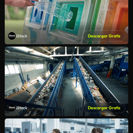
iStock
Descargar Gratis
iStock
Descargar Gratis