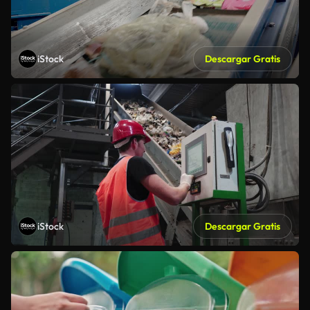
iStock
Descargar Gratis
iStock
Descargar Gratis