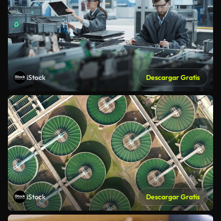
iStock
Descargar Gratis
iStock
Descargar Gratis