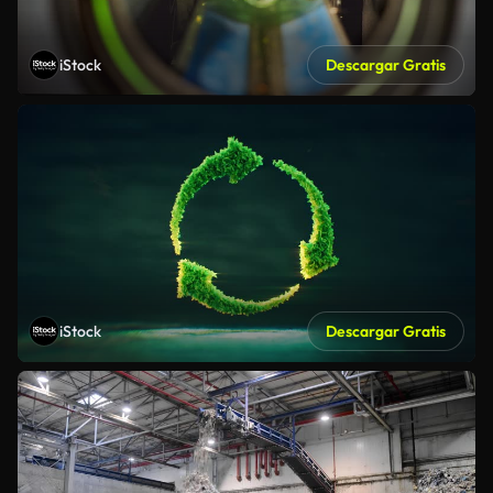
iStock
Descargar Gratis
iStock
Descargar Gratis