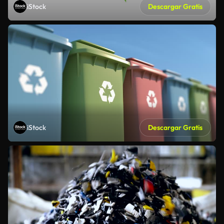
iStock
Descargar Gratis
iStock
Descargar Gratis