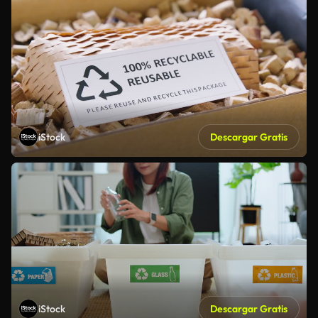
iStock
Descargar Gratis
iStock
Descargar Gratis