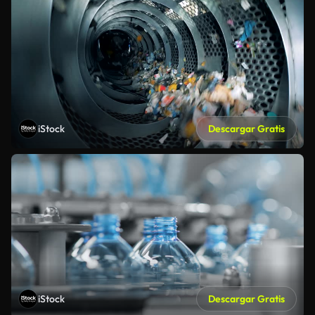
iStock
Descargar Gratis
iStock
Descargar Gratis