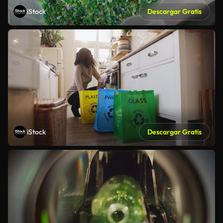
iStock
Descargar Gratis
iStock
Descargar Gratis