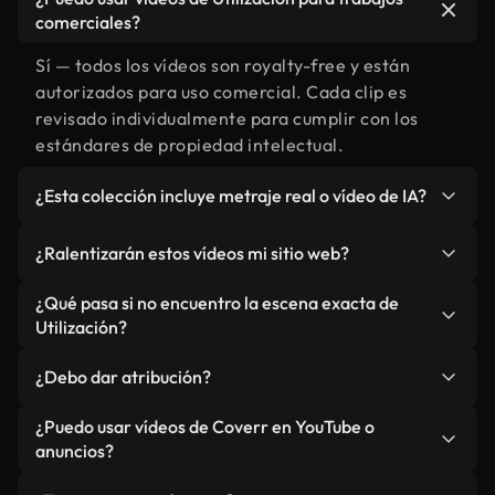
comerciales?
Sí — todos los vídeos son royalty-free y están
autorizados para uso comercial. Cada clip es
revisado individualmente para cumplir con los
estándares de propiedad intelectual.
¿Esta colección incluye metraje real o vídeo de IA?
Ambos. Es una biblioteca híbrida de metraje real
¿Ralentizarán estos vídeos mi sitio web?
relacionado con Utilización y vídeos generados por
IA. Todo está claramente etiquetado.
No si selecciona nuestras versiones optimizadas
¿Qué pasa si no encuentro la escena exacta de
para web, diseñadas específicamente para uso de
Utilización?
fondo y para mantener un rendimiento óptimo de
Puedes crear una al instante usando Coverr AI
métricas como LCP.
¿Debo dar atribución?
Studio. Describe la escena, como "Utilización al
atardecer", y la IA la generará en segundos
No es necesario. Todos los vídeos en nuestra
¿Puedo usar vídeos de Coverr en YouTube o
conforme a nuestros estándares.
biblioteca son royalty-free, aunque siempre se
anuncios?
agradece la mención.
Sí. Todo el metraje puede usarse en vídeos