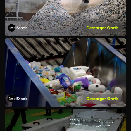
iStock
Descargar Gratis
iStock
Descargar Gratis