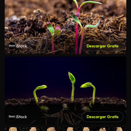
iStock
Descargar Gratis
iStock
Descargar Gratis