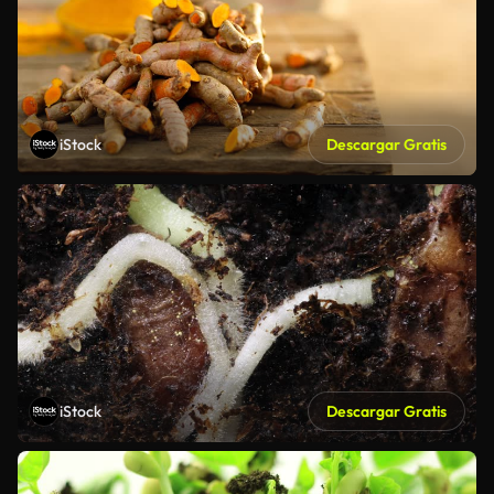
iStock
Descargar Gratis
iStock
Descargar Gratis