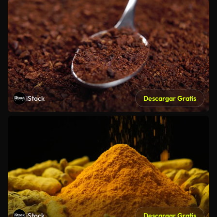
iStock
Descargar Gratis
iStock
Descargar Gratis