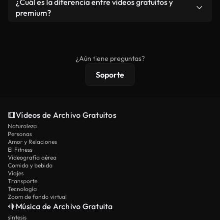
¿Cuál es la diferencia entre videos gratuitos y
vídeos. Solo asegúrese de que el producto final no
premium?
se redistribuya como metraje de stock básico.
Los vídeos royalty-free incluyen derechos
comerciales estándar; el contenido premium
ofrece metraje exclusivo, resolución 4K y
¿Aún tiene preguntas?
protecciones de licencia extendidas.
Soporte
Vídeos de Archivo Gratuitos
Naturaleza
Personas
Amor y Relaciones
El Fitness
Videografía aérea
Comida y bebida
Viajes
Transporte
Tecnología
Zoom de fondo virtual
Música de Archivo Gratuita
síntesis