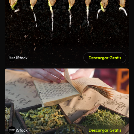
iStock
Descargar Gratis
iStock
Descargar Gratis