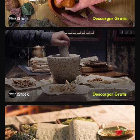
iStock
Descargar Gratis
iStock
Descargar Gratis