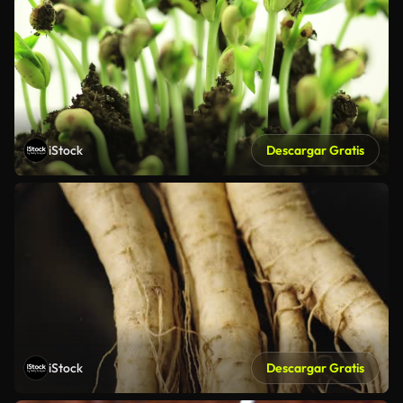
iStock
Descargar Gratis
iStock
Descargar Gratis