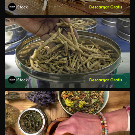
iStock
Descargar Gratis
iStock
Descargar Gratis