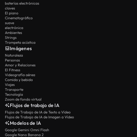
baterías electrónicas
claves
El piano
Cinematográfico
suave
electrónica
Ambientes
Strings
Trompeta acústica
Imágenes
Naturaleza
Personas
Amor y Relaciones
El Fitness
Videografía aérea
Comida y bebida
Viajes
Transporte
Tecnología
Zoom de fondo virtual
Flujos de trabajo de IA
Flujos de Trabajo de IA de Texto a Vídeo
Flujos de Trabajo de IA de Imagen a Vídeo
Modelos de IA
Google Gemini Omni Flash
Google Nano Banana 2