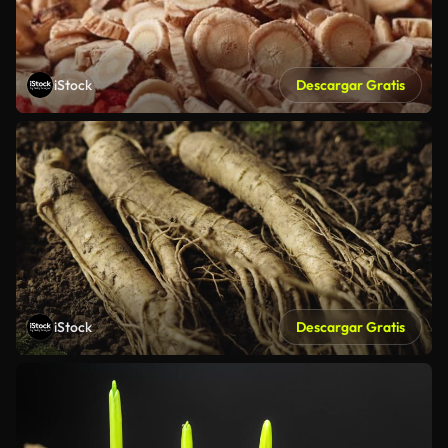
iStock
Descargar Gratis
iStock
Descargar Gratis