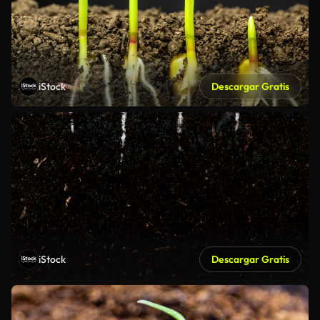
iStock
Descargar Gratis
iStock
Descargar Gratis