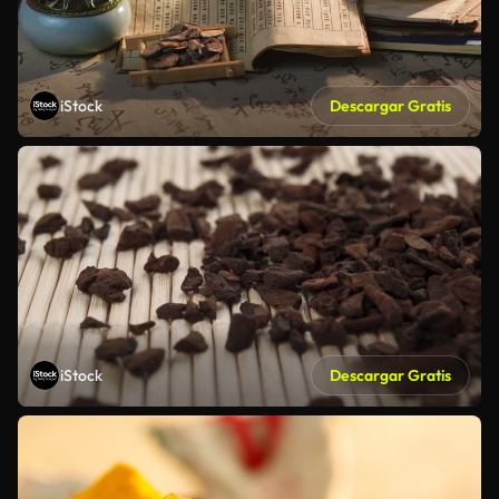
iStock
Descargar Gratis
iStock
Descargar Gratis