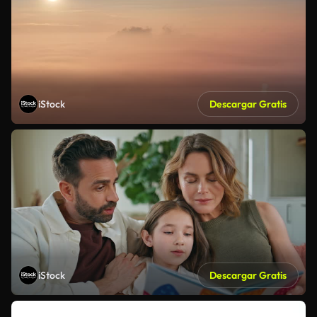
iStock
Descargar Gratis
iStock
Descargar Gratis