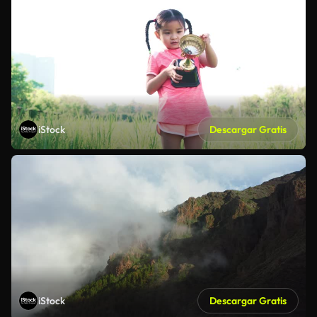
iStock
Descargar Gratis
iStock
Descargar Gratis