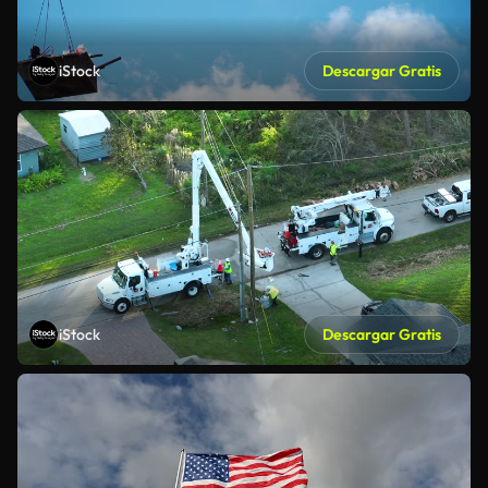
iStock
Descargar Gratis
iStock
Descargar Gratis