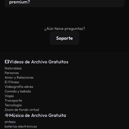
vídeos. Solo asegúrese de que el producto final no
premium?
se redistribuya como metraje de stock básico.
Los vídeos royalty-free incluyen derechos
comerciales estándar; el contenido premium
ofrece metraje exclusivo, resolución 4K y
¿Aún tiene preguntas?
protecciones de licencia extendidas.
Soporte
Vídeos de Archivo Gratuitos
Naturaleza
Personas
Amor y Relaciones
El Fitness
Videografía aérea
Comida y bebida
Viajes
Transporte
Tecnología
Zoom de fondo virtual
Música de Archivo Gratuita
síntesis
baterías electrónicas