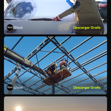
iStock
Descargar Gratis
iStock
Descargar Gratis