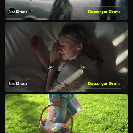
iStock
Descargar Gratis
iStock
Descargar Gratis