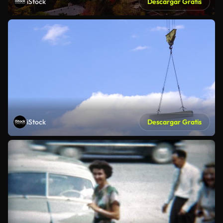
iStock
Descargar Gratis
iStock
Descargar Gratis