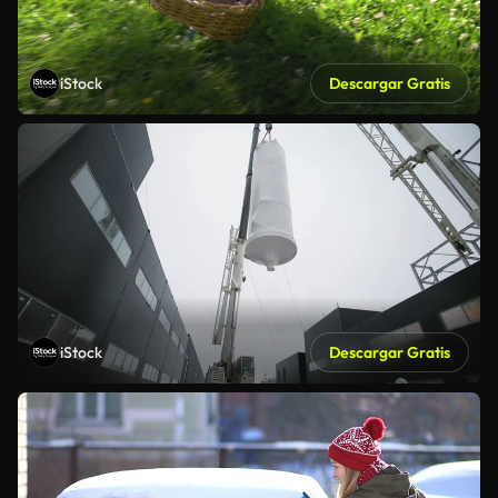
iStock
Descargar Gratis
iStock
Descargar Gratis