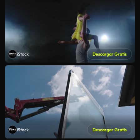
iStock
Descargar Gratis
iStock
Descargar Gratis