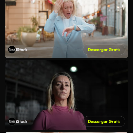
iStock
Descargar Gratis
iStock
Descargar Gratis