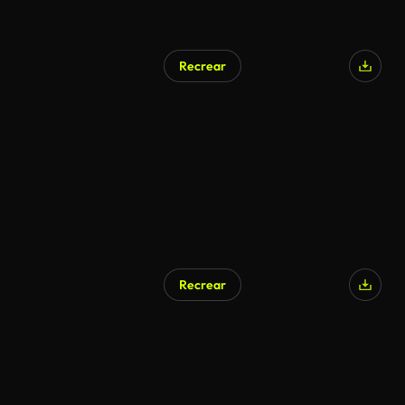
Recrear
Recrear