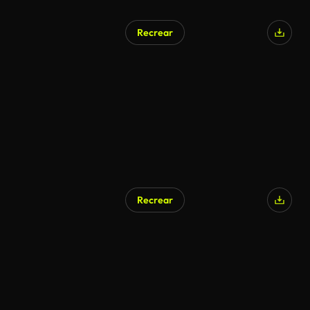
Recrear
Recrear