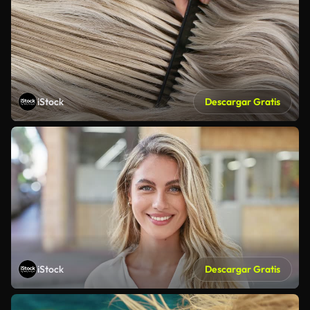
iStock
Descargar Gratis
iStock
Descargar Gratis