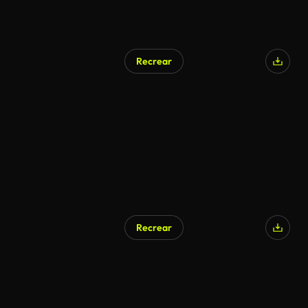
Recrear
Recrear