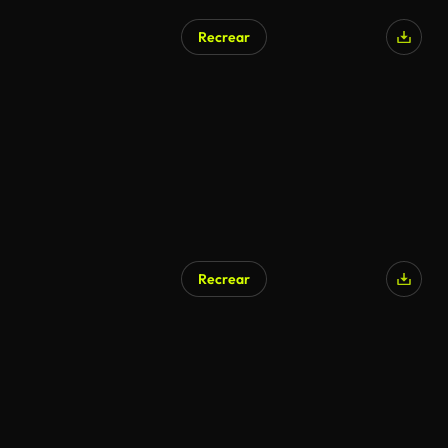
Recrear
Recrear