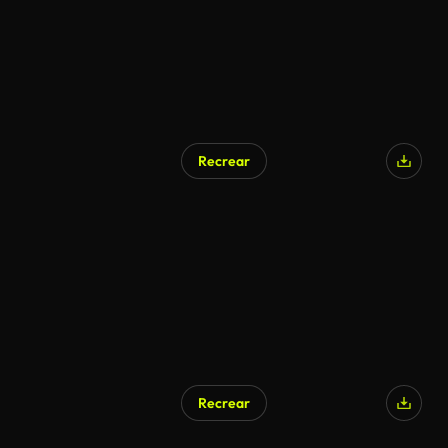
Recrear
Recrear