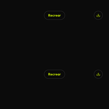
Recrear
Recrear