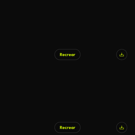
Recrear
Recrear