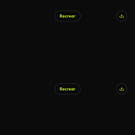
Recrear
Recrear