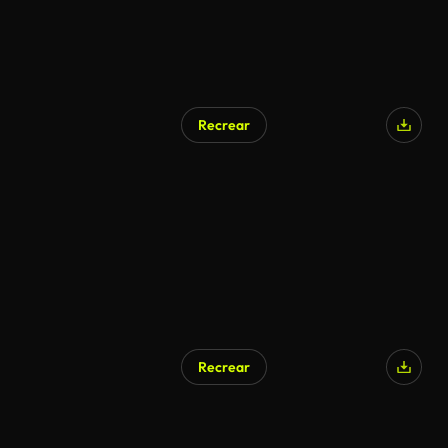
Recrear
Recrear