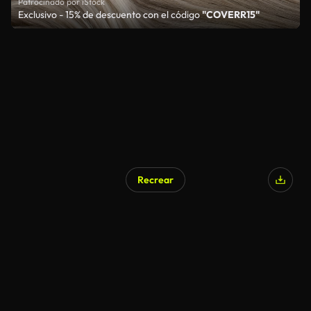
Patrocinado por iStock
Exclusivo - 15% de descuento con el código
"COVERR15"
Recrear