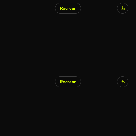
Recrear
Recrear