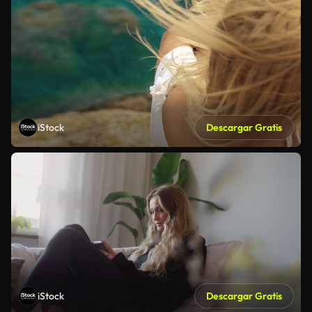
iStock
Descargar Gratis
iStock
Descargar Gratis