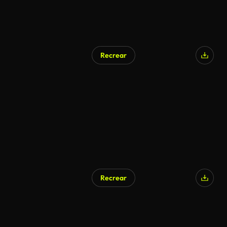
Recrear
Recrear