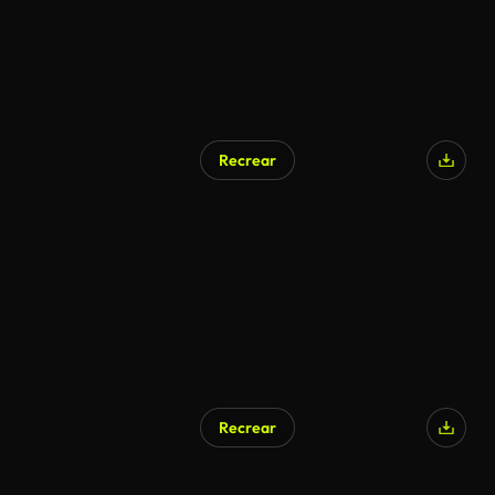
Recrear
Recrear