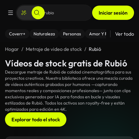
Iniciar sesión
Ver todo
Coverr+
Naturaleza
Personas
Amor Y Relaciones
El
Hogar
Metraje de video de stock
Rubió
Vídeos de stock gratis de Rubió
Descargue metraje de Rubió de calidad cinematográfica para sus
proyectos creativos. Nuestra biblioteca ofrece una mezcla curada
de vídeos auténticos grabados por humanos —capturando
momentos reales y composiciones profesionales— junto con clips
exclusivos generados por IA para fondos en bucle y visuales
estilizados de Rubió. Todos los activos son royalty-free y están
optimizados para edición en 4K.
Explorar todo el stock