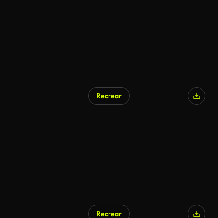
Recrear
Recrear