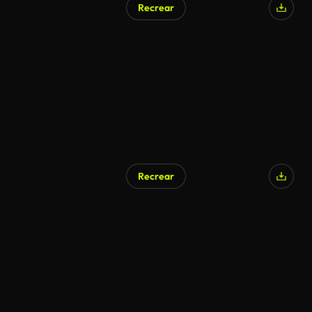
Recrear
Recrear