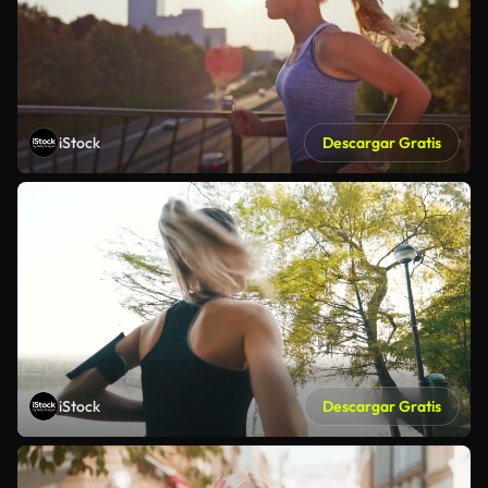
iStock
Descargar Gratis
iStock
Descargar Gratis