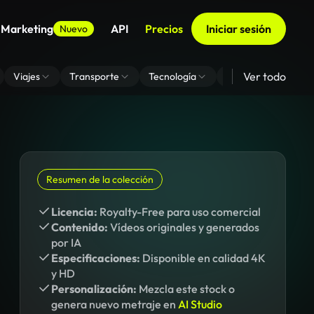
 Marketing
API
Precios
Iniciar sesión
Nuevo
Ver todo
Viajes
Transporte
Tecnología
Zoom De Fondo Virt
Resumen de la colección
Licencia:
Royalty-Free para uso comercial
Contenido:
Vídeos originales y generados
por IA
Especificaciones:
Disponible en calidad 4K
y HD
Personalización:
Mezcla este stock o
genera nuevo metraje en
AI Studio