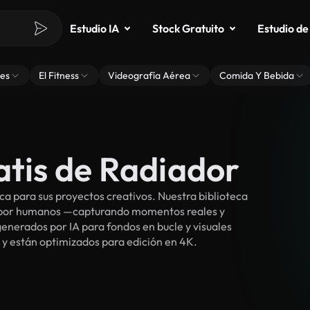
Estudio IA
Stock Gratuito
Estudio de
es
El Fitness
Videografía Aérea
Comida Y Bebida
atis de Radiador
a para sus proyectos creativos. Nuestra biblioteca
s por humanos —capturando momentos reales y
enerados por IA para fondos en bucle y visuales
e y están optimizados para edición en 4K.