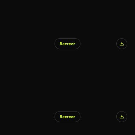
Recrear
Recrear