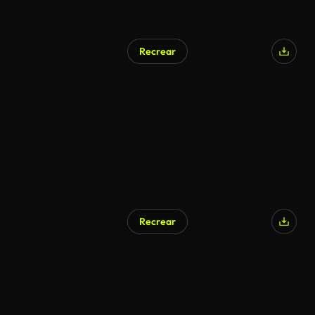
Recrear
Recrear