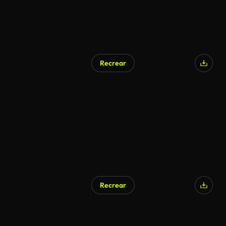
Recrear
Recrear