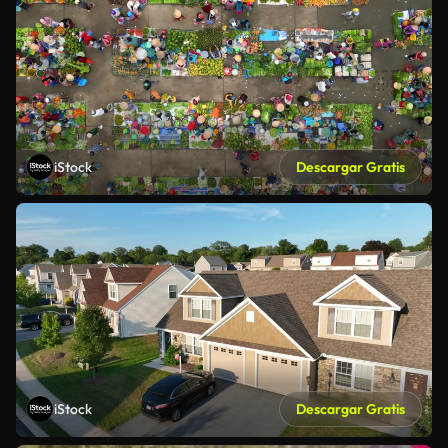
iStock
Descargar Gratis
iStock
Descargar Gratis