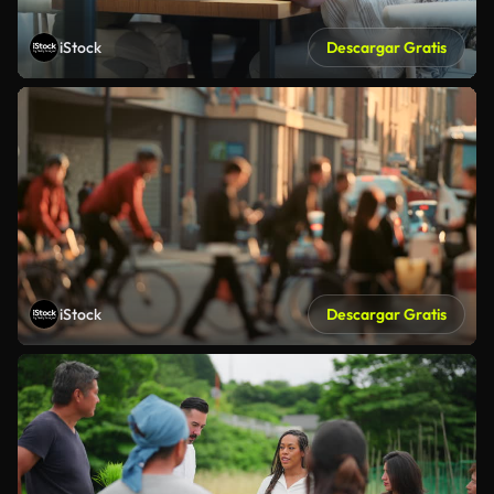
iStock
Descargar Gratis
iStock
Descargar Gratis