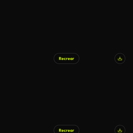
Recrear
Recrear