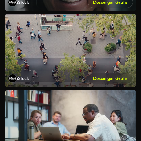
iStock
Descargar Gratis
iStock
Descargar Gratis