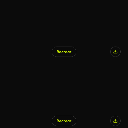
Recrear
Recrear