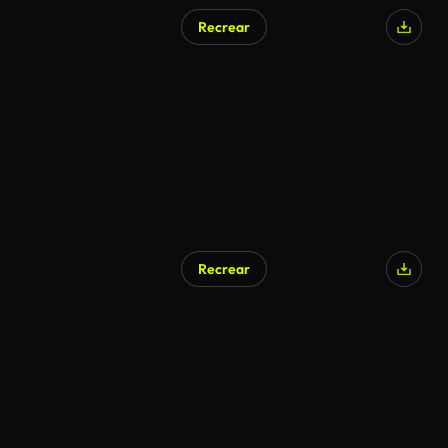
Recrear
Recrear