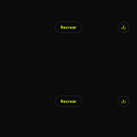
Recrear
Recrear