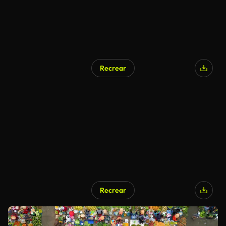
Recrear
Recrear