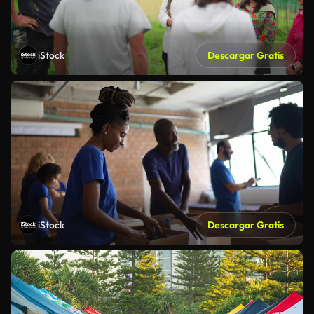
iStock
Descargar Gratis
iStock
Descargar Gratis