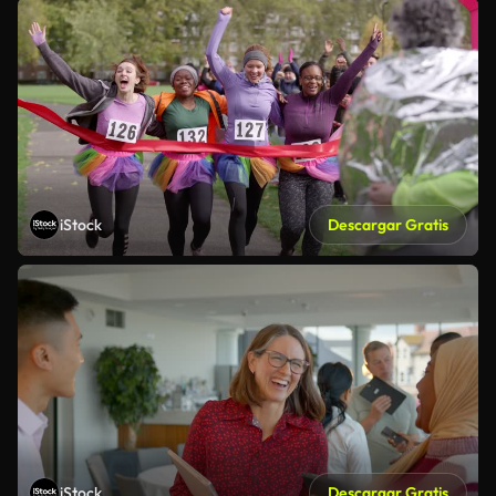
iStock
Descargar Gratis
iStock
Descargar Gratis