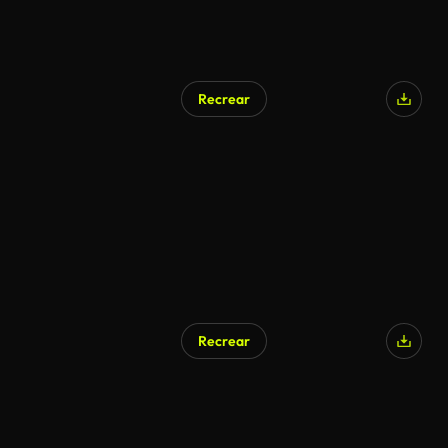
Recrear
Recrear