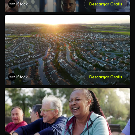
iStock
Descargar Gratis
iStock
Descargar Gratis