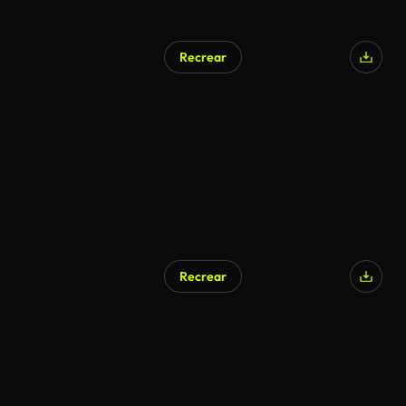
Recrear
Recrear