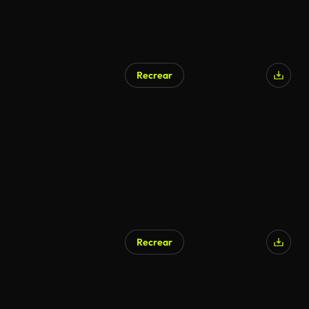
Recrear
Recrear