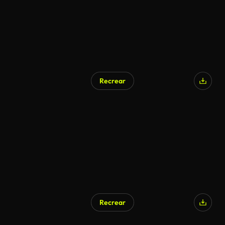
Recrear
Recrear