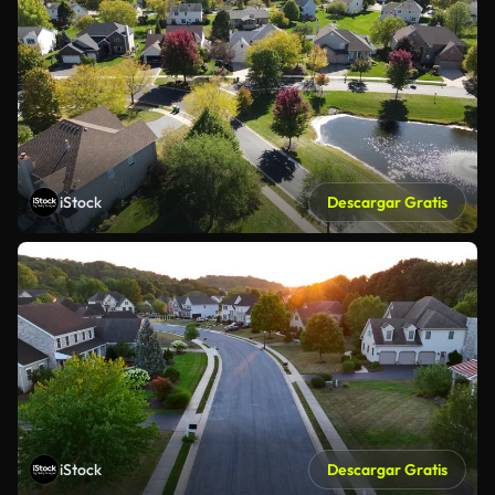
iStock
Descargar Gratis
iStock
Descargar Gratis