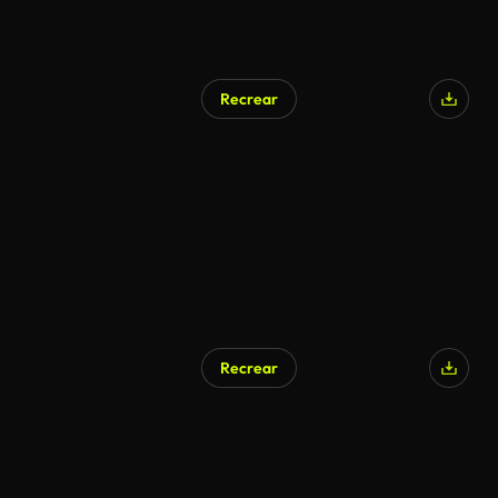
Recrear
Recrear