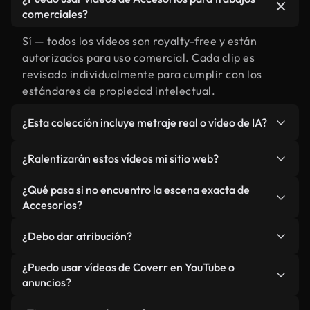
comerciales?
Sí — todos los vídeos son royalty-free y están
autorizados para uso comercial. Cada clip es
revisado individualmente para cumplir con los
estándares de propiedad intelectual.
¿Esta colección incluye metraje real o vídeo de IA?
Ambos. Es una biblioteca híbrida de metraje real
¿Ralentizarán estos vídeos mi sitio web?
relacionado con Accesorios y vídeos generados
por IA. Todo está claramente etiquetado.
No si selecciona nuestras versiones optimizadas
¿Qué pasa si no encuentro la escena exacta de
para web, diseñadas específicamente para uso de
Accesorios?
fondo y para mantener un rendimiento óptimo de
Puedes crear una al instante usando Coverr AI
métricas como LCP.
¿Debo dar atribución?
Studio. Describe la escena, como "Accesorios al
atardecer", y la IA la generará en segundos
No es necesario. Todos los vídeos en nuestra
¿Puedo usar vídeos de Coverr en YouTube o
conforme a nuestros estándares.
biblioteca son royalty-free, aunque siempre se
anuncios?
agradece la mención.
Sí. Todo el metraje puede usarse en vídeos