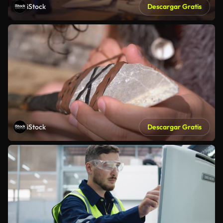
iStock
Descargar Gratis
iStock
Descargar Gratis