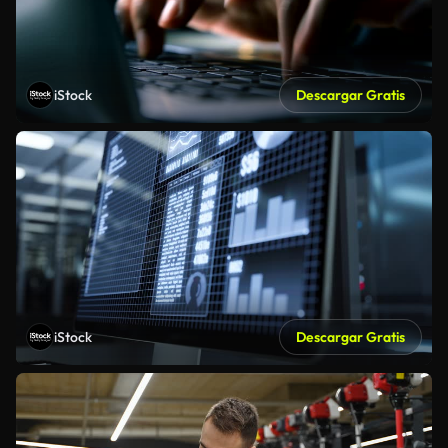
iStock
Descargar Gratis
iStock
Descargar Gratis