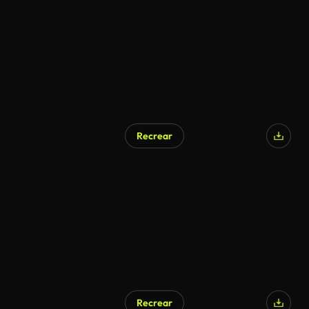
Recrear
Recrear