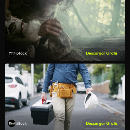
iStock
Descargar Gratis
iStock
Descargar Gratis