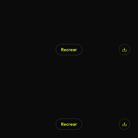
Recrear
Recrear