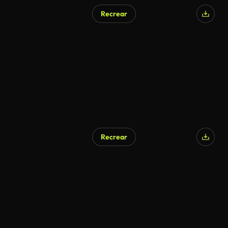
Recrear
Recrear