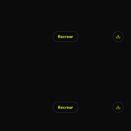
Recrear
Recrear