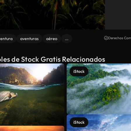
Derechos Come
ventura
aventuras
aéreo
...
oles de Stock Gratis Relacionados
iStock
iStock