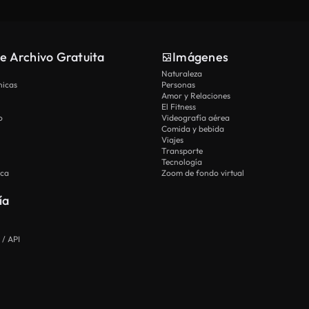
e Archivo Gratuita
Imágenes
Naturaleza
nicas
Personas
Amor y Relaciones
El Fitness
o
Videografía aérea
Comida y bebida
Viajes
Transporte
Tecnología
ica
Zoom de fondo virtual
ía
 / API