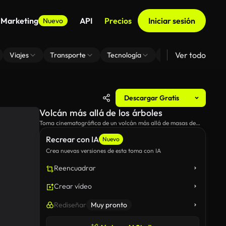
 Marketing
API
Precios
Iniciar sesión
Nuevo
Ver todo
Viajes
Transporte
Tecnología
Zoom De Fondo Virt
Descargar Gratis
Volcán más allá de los árboles
Toma cinematográfica de un volcán más allá de masas de
palmeras.
Recrear con IA
Nuevo
Crea nuevas versiones de esta toma con IA
Reencuadrar
Crear vídeo
Rediseñar
Muy pronto