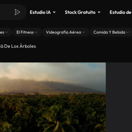
Estudio IA
Stock Gratuito
Estudio de
es
El Fitness
Videografía Aérea
Comida Y Bebida
lá De Los Árboles