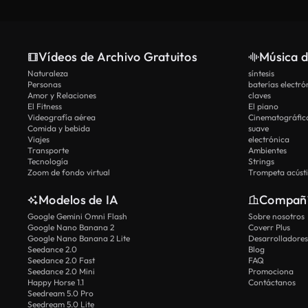
Vídeos de Archivo Gratuitos
Música d
Naturaleza
síntesis
Personas
baterías electró
Amor y Relaciones
claves
El Fitness
El piano
Videografía aérea
Cinematográfic
Comida y bebida
suave
Viajes
electrónica
Transporte
Ambientes
Tecnología
Strings
Zoom de fondo virtual
Trompeta acúst
Modelos de IA
Compañ
Google Gemini Omni Flash
Sobre nosotros
Google Nano Banana 2
Coverr Plus
Google Nano Banana 2 Lite
Desarrolladores
Seedance 2.0
Blog
Seedance 2.0 Fast
FAQ
Seedance 2.0 Mini
Promociona
Happy Horse 1.1
Contáctanos
Seedream 5.0 Pro
Seedream 5.0 Lite