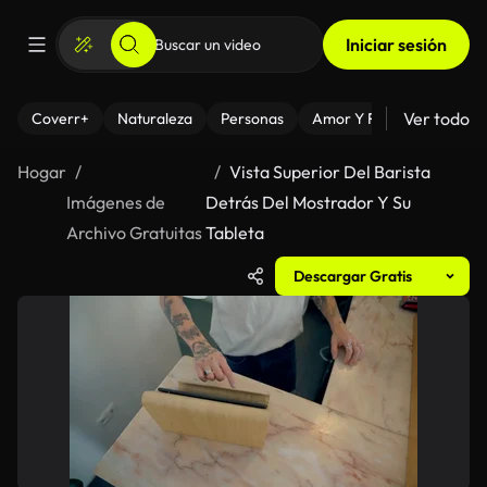
Iniciar sesión
Ver todo
Coverr+
Naturaleza
Personas
Amor Y Relaciones
El
Hogar
Vista Superior Del Barista
Imágenes de
Detrás Del Mostrador Y Su
Archivo Gratuitas
Tableta
Descargar Gratis