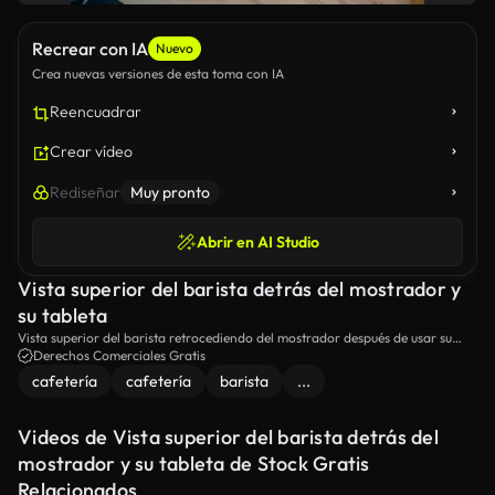
Recrear con IA
Nuevo
Crea nuevas versiones de esta toma con IA
Reencuadrar
Crear vídeo
Rediseñar
Muy pronto
Abrir en AI Studio
Vista superior del barista detrás del mostrador y
su tableta
Vista superior del barista retrocediendo del mostrador después de usar su
tableta.
Derechos Comerciales Gratis
cafetería
cafetería
barista
...
Videos de Vista superior del barista detrás del
mostrador y su tableta de Stock Gratis
Relacionados