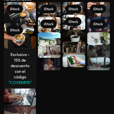
iStock
iStock
iStock
iStock
iStock
iStock
iStock
iStock
Ver más
Exclusivo -
15% de
descuento
con el
código
"COVERR15"