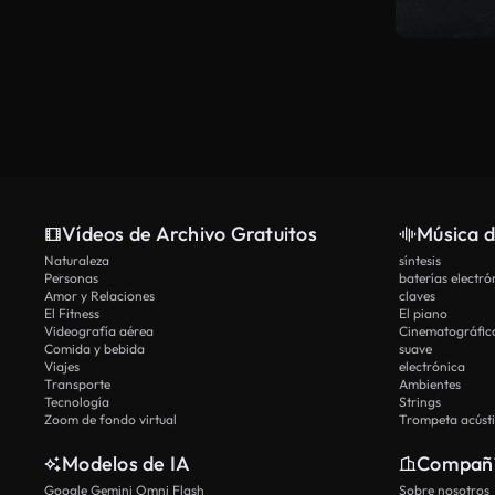
Vídeos de Archivo Gratuitos
Música d
Naturaleza
síntesis
Personas
baterías electró
Amor y Relaciones
claves
El Fitness
El piano
Videografía aérea
Cinematográfic
Comida y bebida
suave
Viajes
electrónica
Transporte
Ambientes
Tecnología
Strings
Zoom de fondo virtual
Trompeta acúst
Modelos de IA
Compañ
Google Gemini Omni Flash
Sobre nosotros