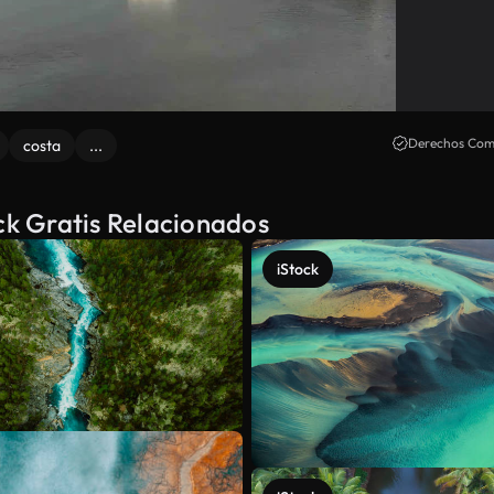
Derechos Come
costa
...
ock Gratis Relacionados
iStock