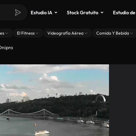
Estudio IA
Stock Gratuito
Estudio de
es
El Fitness
Videografía Aérea
Comida Y Bebida
 Dnipro