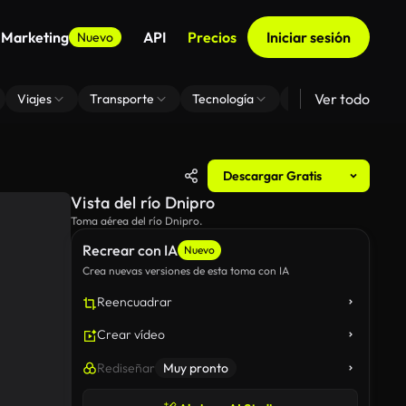
 Marketing
API
Precios
Iniciar sesión
Nuevo
Ver todo
Viajes
Transporte
Tecnología
Zoom De Fondo Virt
Descargar Gratis
Vista del río Dnipro
Toma aérea del río Dnipro.
Recrear con IA
Nuevo
Crea nuevas versiones de esta toma con IA
Reencuadrar
Crear vídeo
Rediseñar
Muy pronto