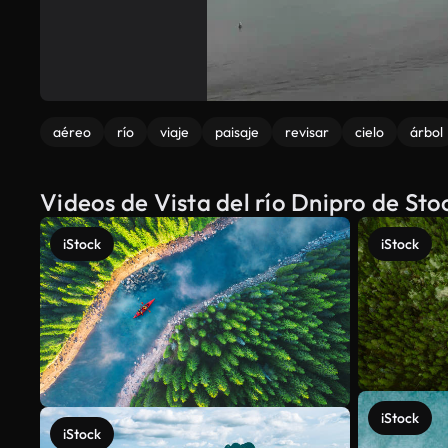
aéreo
río
viaje
paisaje
revisar
cielo
árbol
Videos de Vista del río Dnipro de St
iStock
iStock
iStock
iStock