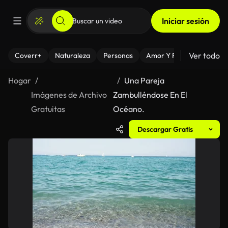
Iniciar sesión
Ver todo
Coverr+
Naturaleza
Personas
Amor Y Relaciones
El
Hogar
Una Pareja
Imágenes de Archivo
Zambulléndose En El
Gratuitas
Océano.
Descargar Gratis