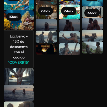
iStock
iStock
iStock
iStock
Ver más
Exclusivo -
15% de
descuento
con el
código
"COVERR15"