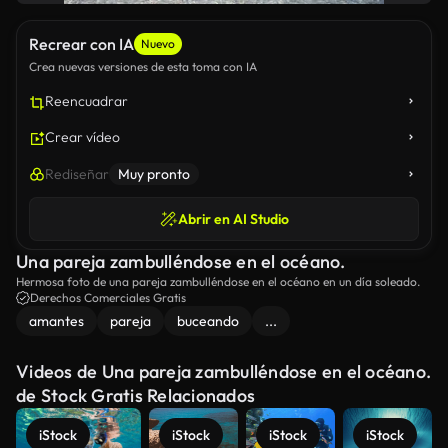
Recrear con IA
Nuevo
Crea nuevas versiones de esta toma con IA
Reencuadrar
Crear vídeo
Rediseñar
Muy pronto
Abrir en AI Studio
Una pareja zambulléndose en el océano.
Hermosa foto de una pareja zambulléndose en el océano en un día soleado.
Derechos Comerciales Gratis
amantes
pareja
buceando
...
Videos de Una pareja zambulléndose en el océano.
de Stock Gratis Relacionados
iStock
iStock
iStock
iStock