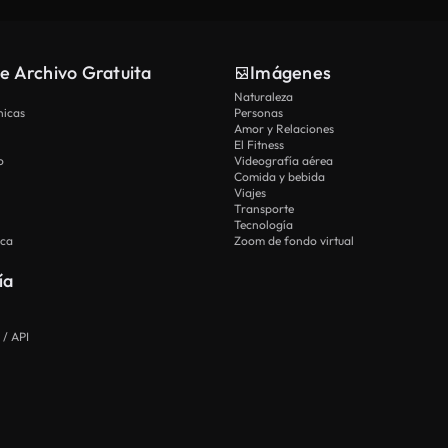
e Archivo Gratuita
Imágenes
Naturaleza
nicas
Personas
Amor y Relaciones
El Fitness
o
Videografía aérea
Comida y bebida
Viajes
Transporte
Tecnología
ica
Zoom de fondo virtual
ía
 / API