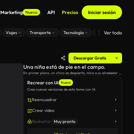
 Marketing
API
Precios
Iniciar sesión
Nuevo
Ver todo
Viajes
Transporte
Tecnología
Zoom De Fondo Virt
Descargar Gratis
Una niña está de pie en el campo.
En primer plano, un chico se despierta, mira a su alrededor y
vuelve a acostarse.
Recrear con IA
Nuevo
Crea nuevas versiones de esta toma con IA
Reencuadrar
Crear vídeo
Rediseñar
Muy pronto