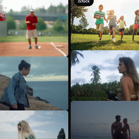
iStock