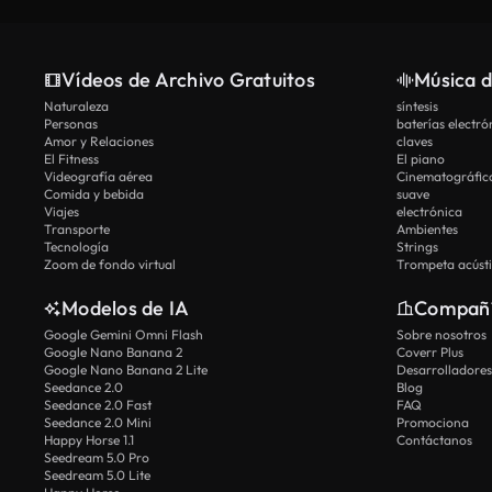
Vídeos de Archivo Gratuitos
Música d
Naturaleza
síntesis
Personas
baterías electró
Amor y Relaciones
claves
El Fitness
El piano
Videografía aérea
Cinematográfic
Comida y bebida
suave
Viajes
electrónica
Transporte
Ambientes
Tecnología
Strings
Zoom de fondo virtual
Trompeta acúst
Modelos de IA
Compañ
Google Gemini Omni Flash
Sobre nosotros
Google Nano Banana 2
Coverr Plus
Google Nano Banana 2 Lite
Desarrolladores
Seedance 2.0
Blog
Seedance 2.0 Fast
FAQ
Seedance 2.0 Mini
Promociona
Happy Horse 1.1
Contáctanos
Seedream 5.0 Pro
Seedream 5.0 Lite