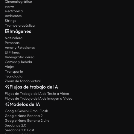
Cinematográfico
suave
electrónica
Ambientes
Strings
Trompeta acústica
Imágenes
Naturaleza
Personas
Amor y Relaciones
El Fitness
Videografía aérea
Comida y bebida
Viajes
Transporte
Tecnología
Zoom de fondo virtual
Flujos de trabajo de IA
Flujos de Trabajo de IA de Texto a Vídeo
Flujos de Trabajo de IA de Imagen a Vídeo
Modelos de IA
Google Gemini Omni Flash
Google Nano Banana 2
Google Nano Banana 2 Lite
Seedance 2.0
Seedance 2.0 Fast