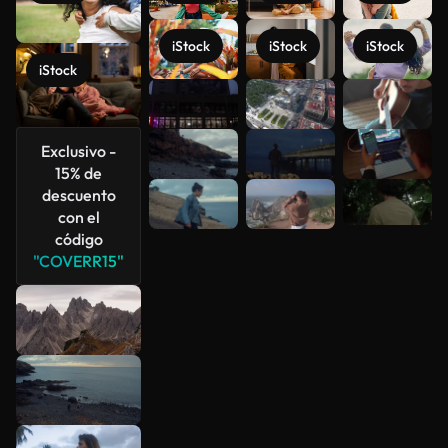
iStock
iStock
iStock
iStock
Ver más
Exclusivo -
15% de
descuento
con el
código
"COVERR15"