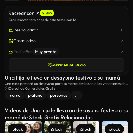
Recrear con IA
Nuevo
Crea nuevas versiones de esta toma con IA
Reencuadrar
Crear vídeo
Rediseñar
Muy pronto
Abrir en AI Studio
Una hija le lleva un desayuno festivo a su mamá
Una niña preparó un desayuno para su mamá dedicado a las vacaciones del
Día de la Madre.
Derechos Comerciales Gratis
mamá
plátano
personas
...
Videos de Una hija le lleva un desayuno festivo a su
mamá de Stock Gratis Relacionados
iStock
iStock
iStock
iStock