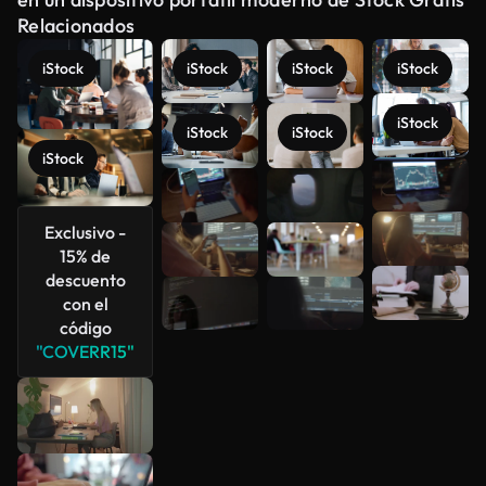
Relacionados
iStock
iStock
iStock
iStock
iStock
iStock
iStock
iStock
Ver más
Exclusivo -
15% de
descuento
con el
código
"COVERR15"