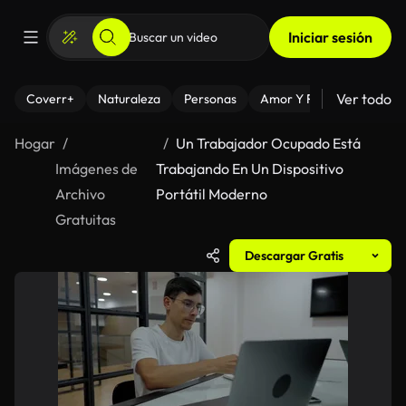
Iniciar sesión
Ver todo
Coverr+
Naturaleza
Personas
Amor Y Relaciones
El
Hogar
Un Trabajador Ocupado Está
Imágenes de
Trabajando En Un Dispositivo
Archivo
Portátil Moderno
Gratuitas
Descargar Gratis