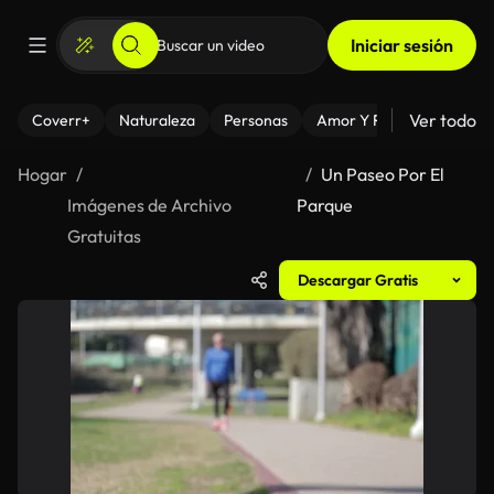
Iniciar sesión
Ver todo
Coverr+
Naturaleza
Personas
Amor Y Relaciones
El
Hogar
Un Paseo Por El
Imágenes de Archivo
Parque
Gratuitas
Descargar Gratis