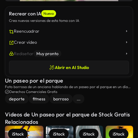
Recrear con IA
Nuevo
Crea nuevas versiones de esta toma con IA
Reencuadrar
Crear vídeo
Rediseñar
Muy pronto
Abrir en AI Studio
Un paseo por el parque
Foto borrosa de un anciano hablando de un paseo por el parque en un día
soleado.
Derechos Comerciales Gratis
deporte
fitness
borroso
...
Videos de Un paseo por el parque de Stock Gratis
Relacionados
iStock
iStock
iStock
iStock