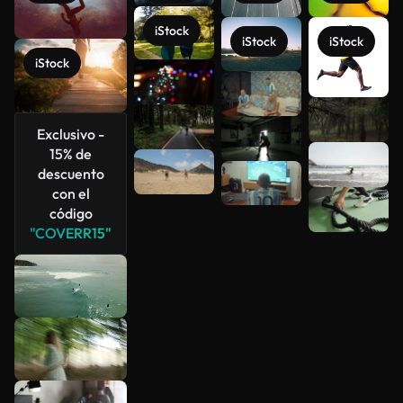
iStock
iStock
iStock
iStock
Exclusivo -
Ver más
15% de
descuento
con el
código
"COVERR15"