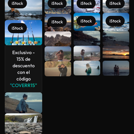
iStock
iStock
iStock
iStock
iStock
iStock
iStock
iStock
Ver más
Exclusivo -
15% de
descuento
con el
código
"COVERR15"