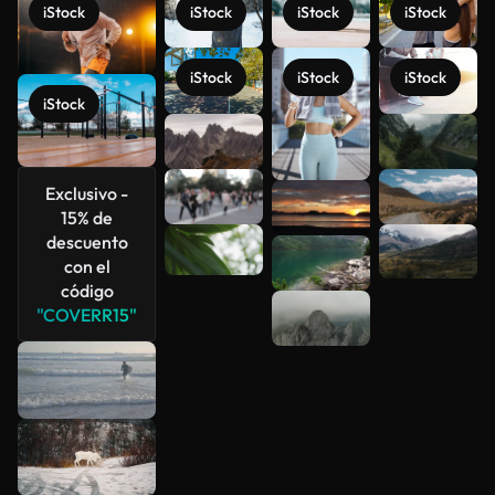
iStock
iStock
iStock
iStock
iStock
iStock
iStock
iStock
Ver más
Exclusivo -
15% de
descuento
con el
código
"COVERR15"