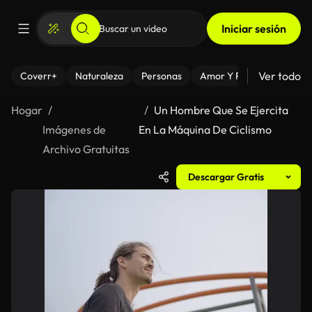
Iniciar sesión
Ver todo
Coverr+
Naturaleza
Personas
Amor Y Relaciones
El
Hogar
Un Hombre Que Se Ejercita
Imágenes de
En La Máquina De Ciclismo
Archivo Gratuitas
Descargar Gratis