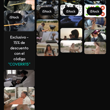
iStock
iStock
iStock
iStock
Ver más
Exclusivo -
15% de
descuento
con el
código
"COVERR15"