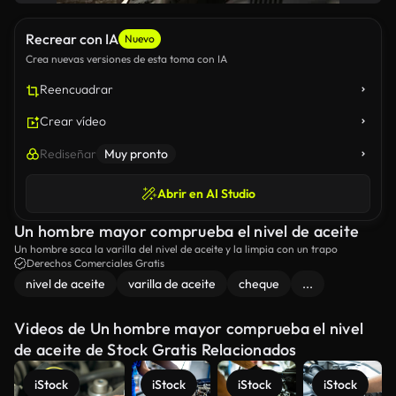
Recrear con IA
Nuevo
Crea nuevas versiones de esta toma con IA
Reencuadrar
Crear vídeo
Rediseñar
Muy pronto
Abrir en AI Studio
Un hombre mayor comprueba el nivel de aceite
Un hombre saca la varilla del nivel de aceite y la limpia con un trapo
Derechos Comerciales Gratis
nivel de aceite
varilla de aceite
cheque
...
Videos de Un hombre mayor comprueba el nivel
de aceite de Stock Gratis Relacionados
iStock
iStock
iStock
iStock