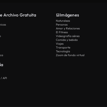
e Archivo Gratuita
Imágenes
Naturaleza
nicas
Personas
Amor y Relaciones
El Fitness
o
Videografía aérea
Comida y bebida
Viajes
Transporte
Tecnología
ica
Zoom de fondo virtual
ía
 / API