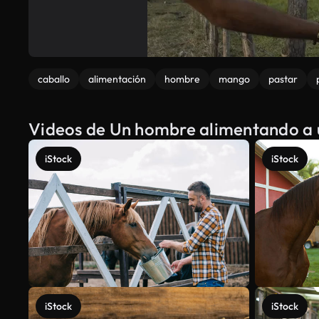
caballo
alimentación
hombre
mango
pastar
Videos de Un hombre alimentando a u
iStock
iStock
iStock
iStock