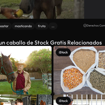
Derechos Come
pastar
masticando
fruta
...
n caballo de Stock Gratis Relacionados
iStock
iStock