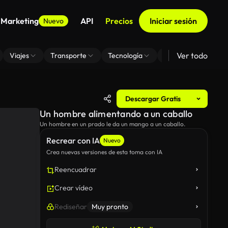
 Marketing
API
Precios
Iniciar sesión
Nuevo
Ver todo
Viajes
Transporte
Tecnología
Zoom De Fondo Virt
Descargar Gratis
Un hombre alimentando a un caballo
Un hombre en un prado le da un mango a un caballo.
Recrear con IA
Nuevo
Crea nuevas versiones de esta toma con IA
Reencuadrar
Crear vídeo
Rediseñar
Muy pronto