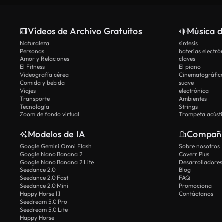
Vídeos de Archivo Gratuitos
Música d
Naturaleza
síntesis
Personas
baterías electró
Amor y Relaciones
claves
El Fitness
El piano
Videografía aérea
Cinematográfic
Comida y bebida
suave
Viajes
electrónica
Transporte
Ambientes
Tecnología
Strings
Zoom de fondo virtual
Trompeta acúst
Modelos de IA
Compañ
Google Gemini Omni Flash
Sobre nosotros
Google Nano Banana 2
Coverr Plus
Google Nano Banana 2 Lite
Desarrolladores
Seedance 2.0
Blog
Seedance 2.0 Fast
FAQ
Seedance 2.0 Mini
Promociona
Happy Horse 1.1
Contáctanos
Seedream 5.0 Pro
Seedream 5.0 Lite
Happy Horse