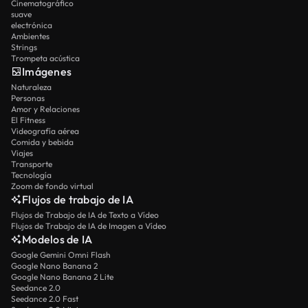
Cinematográfico
suave
electrónica
Ambientes
Strings
Trompeta acústica
Imágenes
Naturaleza
Personas
Amor y Relaciones
El Fitness
Videografía aérea
Comida y bebida
Viajes
Transporte
Tecnología
Zoom de fondo virtual
Flujos de trabajo de IA
Flujos de Trabajo de IA de Texto a Vídeo
Flujos de Trabajo de IA de Imagen a Vídeo
Modelos de IA
Google Gemini Omni Flash
Google Nano Banana 2
Google Nano Banana 2 Lite
Seedance 2.0
Seedance 2.0 Fast