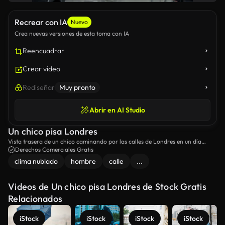
Recrear con IA
Nuevo
Crea nuevas versiones de esta toma con IA
Reencuadrar
Crear vídeo
Rediseñar
Muy pronto
Abrir en AI Studio
Un chico pisa Londres
Vista trasera de un chico caminando por las calles de Londres en un día
sombrío.
Derechos Comerciales Gratis
clima nublado
hombre
calle
...
Videos de Un chico pisa Londres de Stock Gratis
Relacionados
iStock
iStock
iStock
iStock