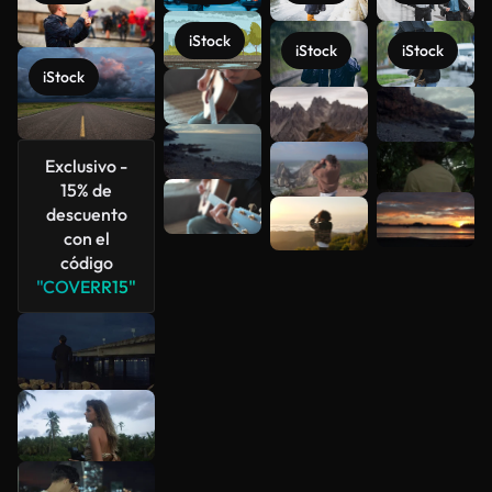
iStock
iStock
iStock
iStock
Ver más
Exclusivo -
15% de
descuento
con el
código
"COVERR15"