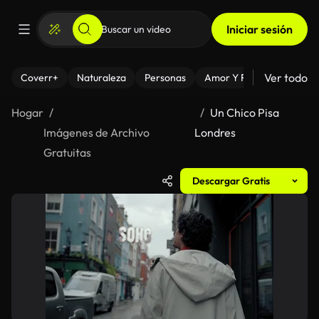
Iniciar sesión
Ver todo
Coverr+
Naturaleza
Personas
Amor Y Relaciones
El
Hogar
Un Chico Pisa
Imágenes de Archivo
Londres
Gratuitas
Descargar Gratis