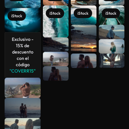
iStock
iStock
iStock
iStock
Ver más
Exclusivo -
15% de
descuento
con el
código
"COVERR15"