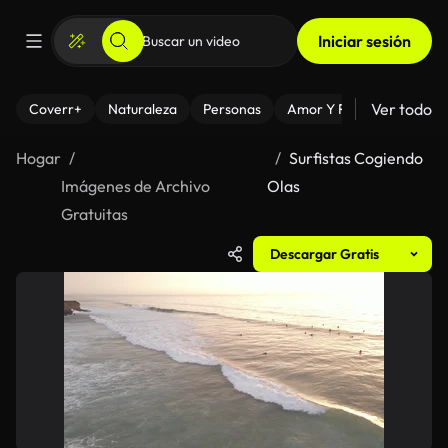
Iniciar sesión
Ver todo
Coverr+
Naturaleza
Personas
Amor Y Relaciones
El
Hogar
Surfistas Cogiendo
Imágenes de Archivo
Olas
Gratuitas
Descargar Gratis