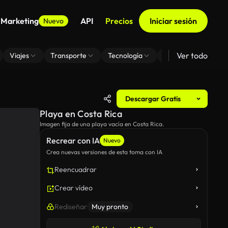
 Marketing
API
Precios
Iniciar sesión
Nuevo
Ver todo
Viajes
Transporte
Tecnología
Zoom De Fondo Virt
Descargar Gratis
Playa en Costa Rica
Imagen fija de una playa vacía en Costa Rica.
Recrear con IA
Nuevo
Crea nuevas versiones de esta toma con IA
Reencuadrar
Crear vídeo
Rediseñar
Muy pronto