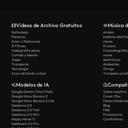
Vídeos de Archivo Gratuitos
Música d
Naturaleza
síntesis
Personas
baterías electró
Amor y Relaciones
claves
El Fitness
El piano
Videografía aérea
Cinematográfic
Comida y bebida
suave
Viajes
electrónica
Transporte
Ambientes
Tecnología
Strings
Zoom de fondo virtual
Trompeta acúst
Modelos de IA
Compañ
Google Gemini Omni Flash
Sobre nosotros
Google Nano Banana 2
Coverr Plus
Google Nano Banana 2 Lite
Desarrolladores
Seedance 2.0
Blog
Seedance 2.0 Fast
FAQ
Seedance 2.0 Mini
Promociona
Happy Horse 1.1
Contáctanos
Seedream 5.0 Pro