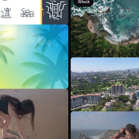
iStock