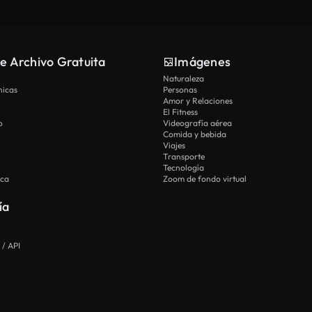
e Archivo Gratuita
Imágenes
Naturaleza
nicas
Personas
Amor y Relaciones
El Fitness
o
Videografía aérea
Comida y bebida
Viajes
Transporte
Tecnología
ica
Zoom de fondo virtual
ía
 / API