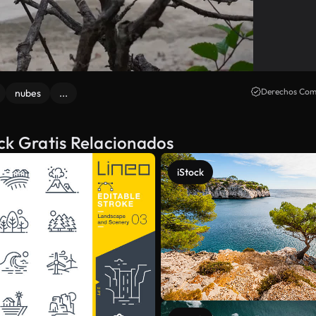
Derechos Come
nubes
...
ck Gratis Relacionados
iStock