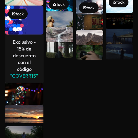
iStock
iStock
iStock
iStock
Ver más
Exclusivo -
15% de
descuento
con el
código
"COVERR15"