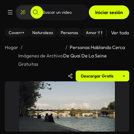
Iniciar sesión
Ver todo
Coverr+
Naturaleza
Personas
Amor Y Relaciones
El
Hogar
Personas Hablando Cerca
Imágenes de Archivo
De Quai De La Seine
Gratuitas
Descargar Gratis