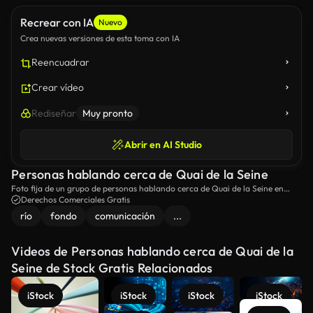
Recrear con IA
Nuevo
Crea nuevas versiones de esta toma con IA
Reencuadrar
Crear vídeo
Rediseñar
Muy pronto
Abrir en AI Studio
Personas hablando cerca de Quai de la Seine
Foto fija de un grupo de personas hablando cerca de Quai de la Seine en
París, Francia.
Derechos Comerciales Gratis
río
fondo
comunicación
...
Videos de Personas hablando cerca de Quai de la
Seine de Stock Gratis Relacionados
iStock
iStock
iStock
iStock