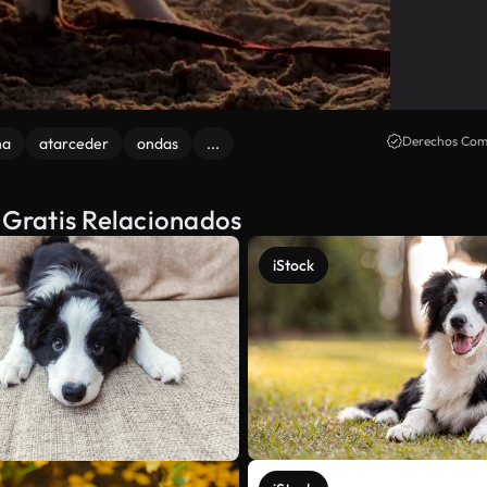
Derechos Come
na
atarceder
ondas
...
k Gratis Relacionados
iStock