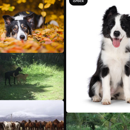
iStock