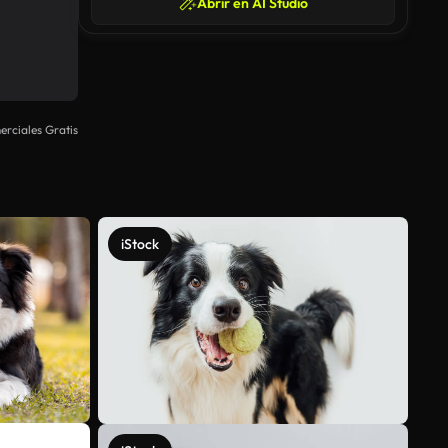
Abrir en AI Studio
rciales Gratis
iStock