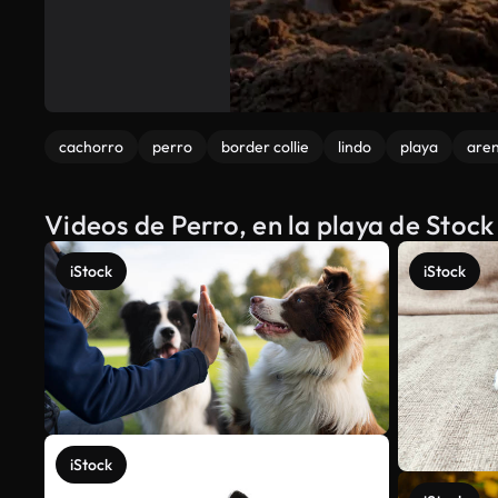
cachorro
perro
border collie
lindo
playa
are
Videos de Perro, en la playa de Stoc
iStock
iStock
iStock