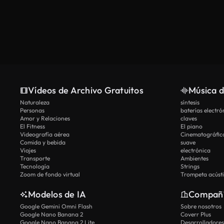
Vídeos de Archivo Gratuitos
Música d
Naturaleza
síntesis
Personas
baterías electró
Amor y Relaciones
claves
El Fitness
El piano
Videografía aérea
Cinematográfic
Comida y bebida
suave
Viajes
electrónica
Transporte
Ambientes
Tecnología
Strings
Zoom de fondo virtual
Trompeta acúst
Modelos de IA
Compañ
Google Gemini Omni Flash
Sobre nosotros
Google Nano Banana 2
Coverr Plus
Google Nano Banana 2 Lite
Desarrolladores