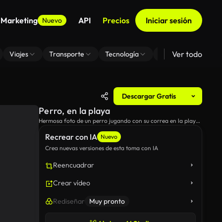
 Marketing
API
Precios
Iniciar sesión
Nuevo
Ver todo
Viajes
Transporte
Tecnología
Zoom De Fondo Virt
Descargar Gratis
Perro, en la playa
Hermosa foto de un perro jugando con su correa en la playa,
como las puestas de sol.
Recrear con IA
Nuevo
Crea nuevas versiones de esta toma con IA
Reencuadrar
Crear vídeo
Rediseñar
Muy pronto