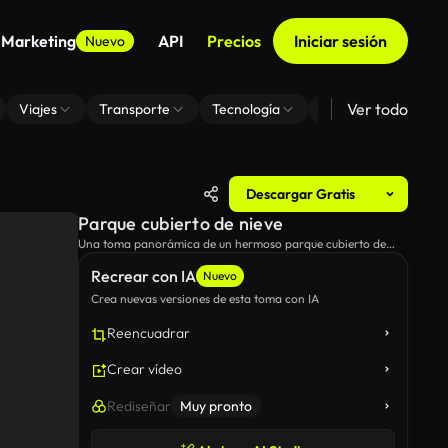
 Marketing
API
Precios
Iniciar sesión
Nuevo
Ver todo
Viajes
Transporte
Tecnología
Zoom De Fondo Virt
Descargar Gratis
Parque cubierto de nieve
Una toma panorámica de un hermoso parque cubierto de
nieve, mientras el sol brilla a través de los árboles.
Recrear con IA
Nuevo
Crea nuevas versiones de esta toma con IA
Reencuadrar
Crear vídeo
Rediseñar
Muy pronto