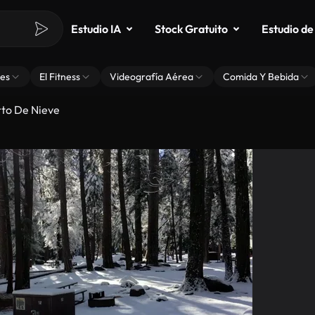
Estudio IA
Stock Gratuito
Estudio de
es
El Fitness
Videografía Aérea
Comida Y Bebida
rto De Nieve