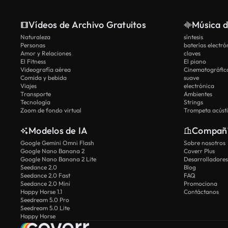
Vídeos de Archivo Gratuitos
Música d
Naturaleza
síntesis
Personas
baterías electró
Amor y Relaciones
claves
El Fitness
El piano
Videografía aérea
Cinematográfic
Comida y bebida
suave
Viajes
electrónica
Transporte
Ambientes
Tecnología
Strings
Zoom de fondo virtual
Trompeta acúst
Modelos de IA
Compañ
Google Gemini Omni Flash
Sobre nosotros
Google Nano Banana 2
Coverr Plus
Google Nano Banana 2 Lite
Desarrolladores
Seedance 2.0
Blog
Seedance 2.0 Fast
FAQ
Seedance 2.0 Mini
Promociona
Happy Horse 1.1
Contáctanos
Seedream 5.0 Pro
Seedream 5.0 Lite
Happy Horse