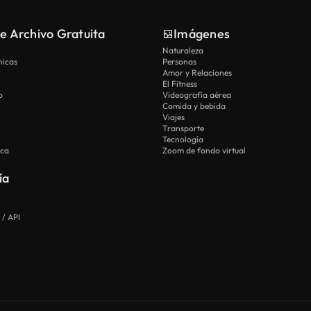
e Archivo Gratuita
Imágenes
Naturaleza
nicas
Personas
Amor y Relaciones
El Fitness
o
Videografía aérea
Comida y bebida
Viajes
Transporte
Tecnología
ica
Zoom de fondo virtual
ía
 / API