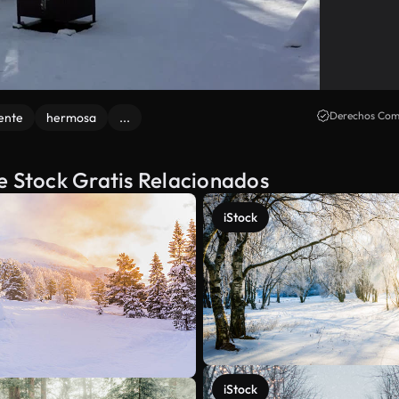
Derechos Come
ente
hermosa
...
e Stock Gratis Relacionados
iStock
iStock