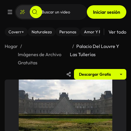
Iniciar sesión
Ver todo
Coverr+
Naturaleza
Personas
Amor Y Relaciones
El
Hogar
Palacio Del Louvre Y
Imágenes de Archivo
Las Tullerías
Gratuitas
Descargar Gratis