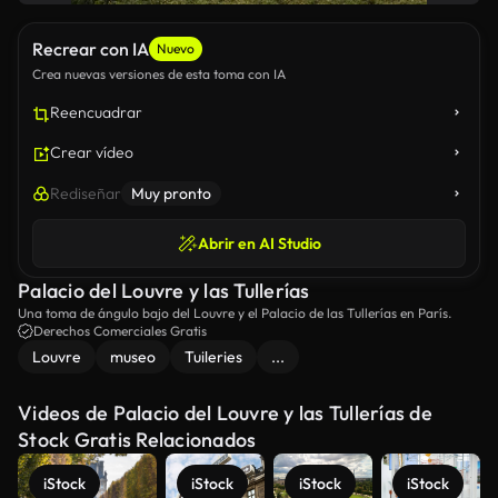
Recrear con IA
Nuevo
Crea nuevas versiones de esta toma con IA
Reencuadrar
Crear vídeo
Rediseñar
Muy pronto
Abrir en AI Studio
Palacio del Louvre y las Tullerías
Una toma de ángulo bajo del Louvre y el Palacio de las Tullerías en París.
Derechos Comerciales Gratis
Louvre
museo
Tuileries
...
Videos de Palacio del Louvre y las Tullerías de
Stock Gratis Relacionados
iStock
iStock
iStock
iStock