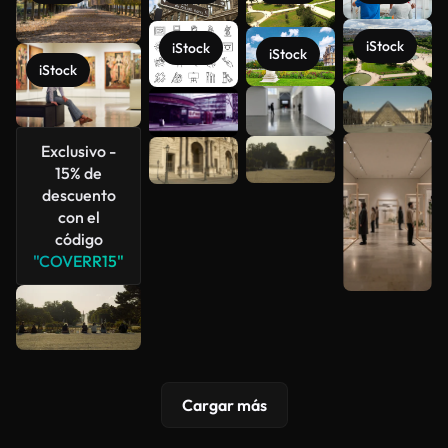
iStock
iStock
iStock
iStock
Ver más
Exclusivo -
15% de
descuento
con el
código
"COVERR15"
Cargar más