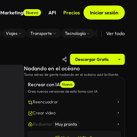
 Marketing
API
Precios
Iniciar sesión
Nuevo
Ver todo
Viajes
Transporte
Tecnología
Zoom De Fondo Virt
Descargar Gratis
Nadando en el océano
Toma aérea de gente nadando en el océano azul brillante.
Recrear con IA
Nuevo
Crea nuevas versiones de esta toma con IA
Reencuadrar
Crear vídeo
Rediseñar
Muy pronto