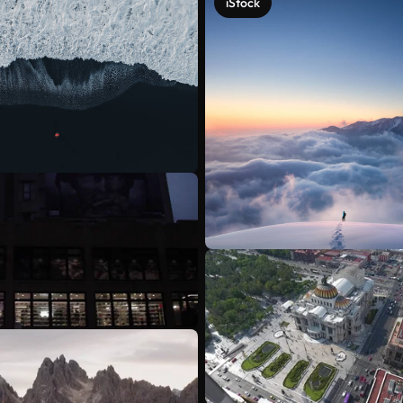
iStock