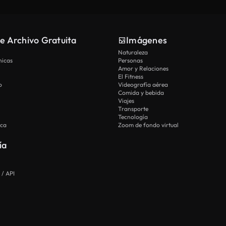
e Archivo Gratuita
Imágenes
Naturaleza
nicas
Personas
Amor y Relaciones
El Fitness
o
Videografía aérea
Comida y bebida
Viajes
Transporte
Tecnología
ica
Zoom de fondo virtual
ía
 / API