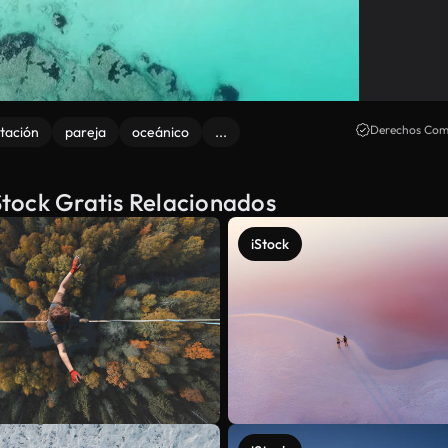
Derechos Come
tación
pareja
oceánico
...
tock Gratis Relacionados
iStock