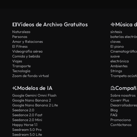
Vídeos de Archivo Gratuitos
Música d
Naturaleza
síntesis
Personas
baterías electró
Amor y Relaciones
claves
El Fitness
El piano
Videografía aérea
Cinematográfic
Comida y bebida
suave
Viajes
electrónica
Transporte
Ambientes
Tecnología
Strings
Zoom de fondo virtual
Trompeta acúst
Modelos de IA
Compañ
Google Gemini Omni Flash
Sobre nosotros
Google Nano Banana 2
Coverr Plus
Google Nano Banana 2 Lite
Desarrolladores
Seedance 2.0
Blog
Seedance 2.0 Fast
FAQ
Seedance 2.0 Mini
Promociona
Happy Horse 1.1
Contáctanos
Seedream 5.0 Pro
Seedream 5.0 Lite