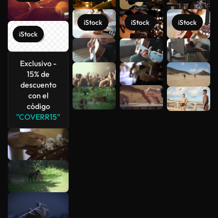
iStock
iStock
iStock
iStock
Ver más
Exclusivo -
15% de
descuento
con el
código
"COVERR15"