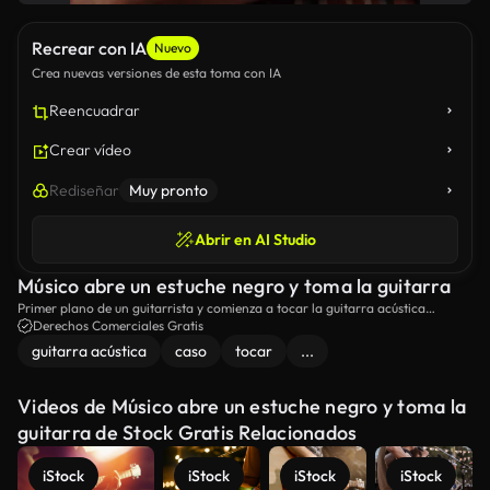
Recrear con IA
Nuevo
Crea nuevas versiones de esta toma con IA
Reencuadrar
Crear vídeo
Rediseñar
Muy pronto
Abrir en AI Studio
Músico abre un estuche negro y toma la guitarra
Primer plano de un guitarrista y comienza a tocar la guitarra acústica
moderna
Derechos Comerciales Gratis
guitarra acústica
caso
tocar
...
Videos de Músico abre un estuche negro y toma la
guitarra de Stock Gratis Relacionados
iStock
iStock
iStock
iStock